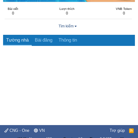
Bài viết
Lượt thích
VNB Token
0
0
0
Tìm kiếm
Tường nhà
Bài đăng
Thông tin
CNG - One
VN
Trợ giúp
R
S