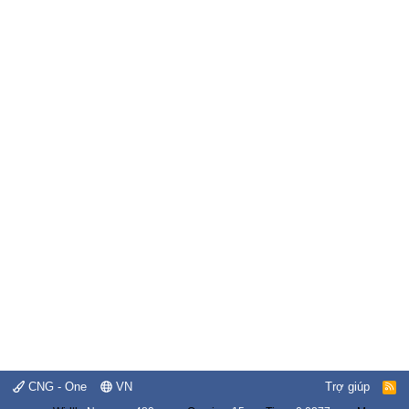
CNG - One
VN
Trợ giúp
R
S