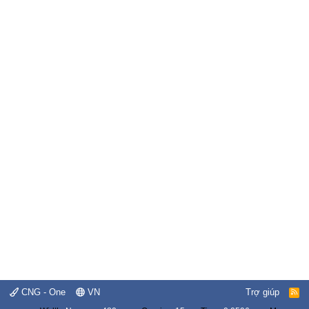
CNG - One
VN
Trợ giúp
R
S