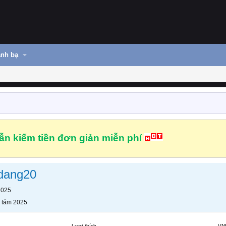
nh bạ
n kiếm tiền đơn giản miễn phí
dang20
2025
 tám 2025
Lượt thích
VN