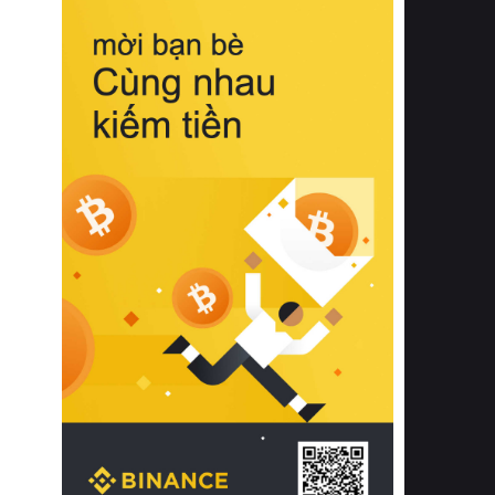
biệt từ bề mặt vải mềm mịn, khả năng
thoáng khí tuyệt vời cho đến độ đàn
hồi chuẩn xác của phần đệm nâng đỡ
cột sống.
Bên cạnh đó, việc lựa chọn các dòng
sản phẩm đạt chuẩn chất lượng quốc
tế còn giúp ngăn ngừa tình trạng kích
ứng da, hạn chế sự phát triển của vi
khuẩn và nấm mốc trong điều kiện
thời tiết nóng ẩm. Bạn có thể tìm hiểu
thêm các nghiên cứu khoa học về tác
động của giấc ngủ và môi trường
phòng ngủ đối với sức khỏe con
người tại Sleep Foundation (External
Link) để có cái nhìn toàn diện hơn.
2. Các tiêu chí vàng khi lựa chọn
chăn ga gối đệm cao cấp cho phòng
ngủ
Để sở hữu một bộ chăn ga gối đệm
cao cấp hoàn hảo cả về thẩm mỹ lẫn
công năng, người tiêu dùng cần cân
nhắc kỹ lưỡng các tiêu chí quan trọng