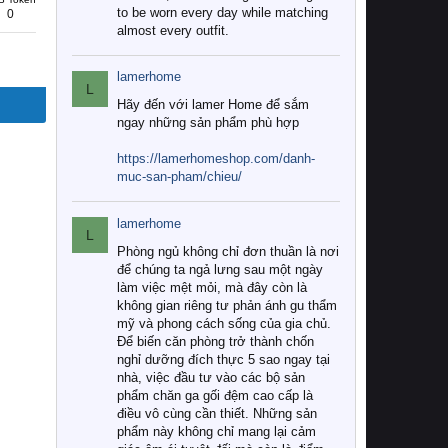
to be worn every day while matching
0
almost every outfit.
lamerhome
L
Hãy đến với lamer Home để sắm
ngay những sản phẩm phù hợp
https://lamerhomeshop.com/danh-
muc-san-pham/chieu/
lamerhome
L
Phòng ngủ không chỉ đơn thuần là nơi
để chúng ta ngả lưng sau một ngày
làm việc mệt mỏi, mà đây còn là
không gian riêng tư phản ánh gu thẩm
mỹ và phong cách sống của gia chủ.
Để biến căn phòng trở thành chốn
nghỉ dưỡng đích thực 5 sao ngay tại
nhà, việc đầu tư vào các bộ sản
phẩm chăn ga gối đệm cao cấp là
điều vô cùng cần thiết. Những sản
phẩm này không chỉ mang lại cảm