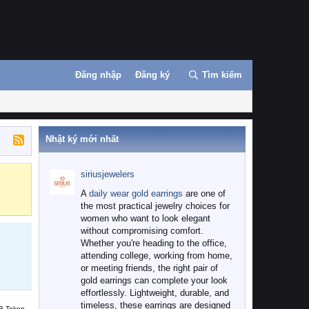
Đăng nhập
Đăng ký
Tìm kiếm
Nhật ký mới nhất
siriusjewelers
Binance
MEXC
A
daily wear gold earrings
are one of
the most practical jewelry choices for
women who want to look elegant
without compromising comfort.
Whether you're heading to the office,
attending college, working from home,
or meeting friends, the right pair of
gold earrings can complete your look
effortlessly. Lightweight, durable, and
timeless, these earrings are designed
B Token