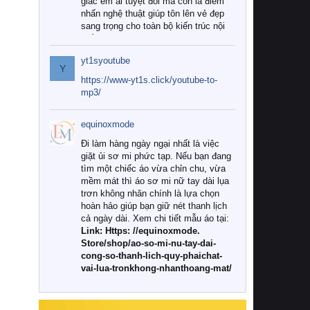
giác êm ái tuyệt đối mà còn là điểm
nhấn nghệ thuật giúp tôn lên vẻ đẹp
sang trọng cho toàn bộ kiến trúc nội
thất.
yt1syoutube
Tuy nhiên, giữa thị trường đa dạng
Y
với vô vàn thương hiệu và mẫu mã
https://www-yt1s.click/youtube-to-
như hiện nay, làm thế nào để chọn
mp3/
được những bộ chăn ga gối đệm cao
cấp thực sự chất lượng, phù hợp với
equinoxmode
khí hậu và nhu cầu sử dụng của gia
đình? Hãy cùng chúng tôi đi tìm lời
Đi làm hàng ngày ngại nhất là việc
giải đáp chi tiết qua bài viết dưới đây.
giặt ủi sơ mi phức tạp. Nếu bạn đang
tìm một chiếc áo vừa chỉn chu, vừa
1. Tại sao các gia đình hiện đại lại ưa
mềm mát thì áo sơ mi nữ tay dài lụa
chuộng chăn ga gối đệm cao cấp?
trơn không nhăn chính là lựa chọn
hoàn hảo giúp bạn giữ nét thanh lịch
Khác với các dòng sản phẩm thông
cả ngày dài. Xem chi tiết mẫu áo tại:
thường, những bộ chăn ga gối đệm
Link: Https: //equinoxmode.
cao cấp trải qua quy trình sản xuất
Store/shop/ao-so-mi-nu-tay-dai-
nghiêm ngặt từ khâu chọn lọc nguyên
cong-so-thanh-lich-quy-phaichat-
liệu tự nhiên đến công nghệ dệt
vai-lua-tronkhong-nhanthoang-mat/
nhuộm hiện đại không chứa hóa chất
độc hại. Khi sử dụng dòng sản phẩm
này, bạn sẽ cảm nhận rõ rệt sự khác