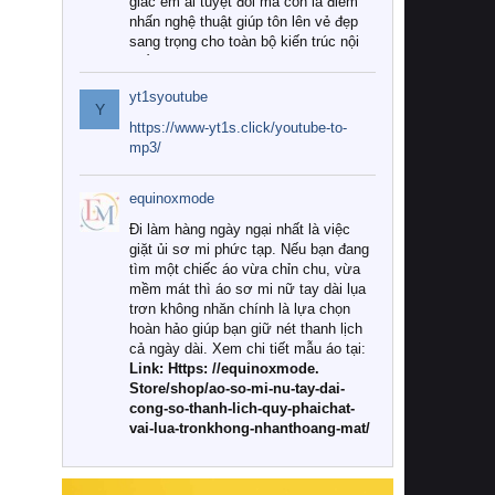
giác êm ái tuyệt đối mà còn là điểm
nhấn nghệ thuật giúp tôn lên vẻ đẹp
sang trọng cho toàn bộ kiến trúc nội
thất.
yt1syoutube
Tuy nhiên, giữa thị trường đa dạng
Y
với vô vàn thương hiệu và mẫu mã
https://www-yt1s.click/youtube-to-
như hiện nay, làm thế nào để chọn
mp3/
được những bộ chăn ga gối đệm cao
cấp thực sự chất lượng, phù hợp với
equinoxmode
khí hậu và nhu cầu sử dụng của gia
đình? Hãy cùng chúng tôi đi tìm lời
Đi làm hàng ngày ngại nhất là việc
giải đáp chi tiết qua bài viết dưới đây.
giặt ủi sơ mi phức tạp. Nếu bạn đang
tìm một chiếc áo vừa chỉn chu, vừa
1. Tại sao các gia đình hiện đại lại ưa
mềm mát thì áo sơ mi nữ tay dài lụa
chuộng chăn ga gối đệm cao cấp?
trơn không nhăn chính là lựa chọn
hoàn hảo giúp bạn giữ nét thanh lịch
Khác với các dòng sản phẩm thông
cả ngày dài. Xem chi tiết mẫu áo tại:
thường, những bộ chăn ga gối đệm
Link: Https: //equinoxmode.
cao cấp trải qua quy trình sản xuất
Store/shop/ao-so-mi-nu-tay-dai-
nghiêm ngặt từ khâu chọn lọc nguyên
cong-so-thanh-lich-quy-phaichat-
liệu tự nhiên đến công nghệ dệt
vai-lua-tronkhong-nhanthoang-mat/
nhuộm hiện đại không chứa hóa chất
độc hại. Khi sử dụng dòng sản phẩm
này, bạn sẽ cảm nhận rõ rệt sự khác