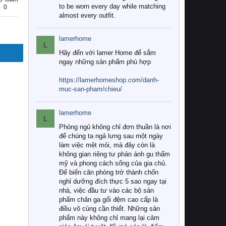
to be worn every day while matching
0
almost every outfit.
lamerhome
L
Hãy đến với lamer Home để sắm
ngay những sản phẩm phù hợp
https://lamerhomeshop.com/danh-
muc-san-pham/chieu/
lamerhome
L
Phòng ngủ không chỉ đơn thuần là nơi
để chúng ta ngả lưng sau một ngày
làm việc mệt mỏi, mà đây còn là
không gian riêng tư phản ánh gu thẩm
mỹ và phong cách sống của gia chủ.
Để biến căn phòng trở thành chốn
nghỉ dưỡng đích thực 5 sao ngay tại
nhà, việc đầu tư vào các bộ sản
phẩm chăn ga gối đệm cao cấp là
điều vô cùng cần thiết. Những sản
phẩm này không chỉ mang lại cảm