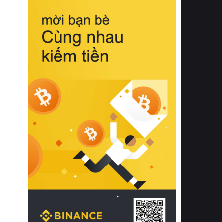
biệt từ bề mặt vải mềm mịn, khả năng
thoáng khí tuyệt vời cho đến độ đàn
hồi chuẩn xác của phần đệm nâng đỡ
cột sống.
Bên cạnh đó, việc lựa chọn các dòng
sản phẩm đạt chuẩn chất lượng quốc
tế còn giúp ngăn ngừa tình trạng kích
ứng da, hạn chế sự phát triển của vi
khuẩn và nấm mốc trong điều kiện
thời tiết nóng ẩm. Bạn có thể tìm hiểu
thêm các nghiên cứu khoa học về tác
động của giấc ngủ và môi trường
phòng ngủ đối với sức khỏe con
người tại Sleep Foundation (External
Link) để có cái nhìn toàn diện hơn.
2. Các tiêu chí vàng khi lựa chọn
chăn ga gối đệm cao cấp cho phòng
ngủ
Để sở hữu một bộ chăn ga gối đệm
cao cấp hoàn hảo cả về thẩm mỹ lẫn
công năng, người tiêu dùng cần cân
nhắc kỹ lưỡng các tiêu chí quan trọng