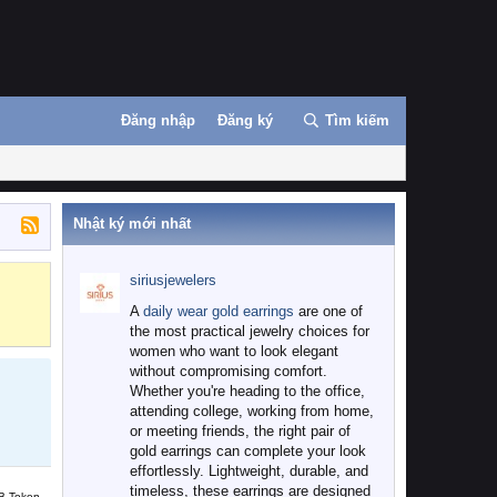
Đăng nhập
Đăng ký
Tìm kiếm
Nhật ký mới nhất
siriusjewelers
Binance
MEXC
A
daily wear gold earrings
are one of
the most practical jewelry choices for
women who want to look elegant
without compromising comfort.
Whether you're heading to the office,
attending college, working from home,
or meeting friends, the right pair of
gold earrings can complete your look
effortlessly. Lightweight, durable, and
timeless, these earrings are designed
B Token