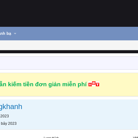
nh bạ
n kiếm tiền đơn giản miễn phí
gkhanh
 2023
 bảy 2023
Lượt thích
VN