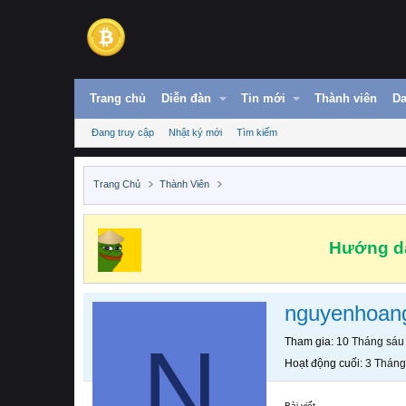
Trang chủ
Diễn đàn
Tin mới
Thành viên
Da
Đang truy cập
Nhật ký mới
Tìm kiếm
Trang Chủ
Thành Viên
Hướng dẫ
nguyenhoan
N
Tham gia
10 Tháng sáu
Hoạt động cuối
3 Tháng
Bài viết