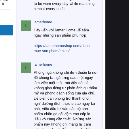
to be worn every day while matching
0
almost every outfit.
lamerhome
L
Hãy đến với lamer Home để sắm
ngay những sản phẩm phù hợp
https://lamerhomeshop.com/danh-
muc-san-pham/chieu/
lamerhome
L
Phòng ngủ không chỉ đơn thuần là nơi
để chúng ta ngả lưng sau một ngày
làm việc mệt mỏi, mà đây còn là
không gian riêng tư phản ánh gu thẩm
mỹ và phong cách sống của gia chủ.
Để biến căn phòng trở thành chốn
nghỉ dưỡng đích thực 5 sao ngay tại
nhà, việc đầu tư vào các bộ sản
phẩm chăn ga gối đệm cao cấp là
điều vô cùng cần thiết. Những sản
phẩm này không chỉ mang lại cảm