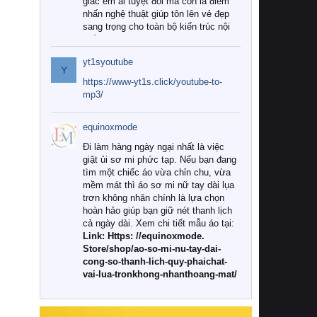
giác êm ái tuyệt đối mà còn là điểm
nhấn nghệ thuật giúp tôn lên vẻ đẹp
sang trọng cho toàn bộ kiến trúc nội
thất.
yt1syoutube
Tuy nhiên, giữa thị trường đa dạng
Y
với vô vàn thương hiệu và mẫu mã
https://www-yt1s.click/youtube-to-
như hiện nay, làm thế nào để chọn
mp3/
được những bộ chăn ga gối đệm cao
cấp thực sự chất lượng, phù hợp với
equinoxmode
khí hậu và nhu cầu sử dụng của gia
đình? Hãy cùng chúng tôi đi tìm lời
Đi làm hàng ngày ngại nhất là việc
giải đáp chi tiết qua bài viết dưới đây.
giặt ủi sơ mi phức tạp. Nếu bạn đang
tìm một chiếc áo vừa chỉn chu, vừa
1. Tại sao các gia đình hiện đại lại ưa
mềm mát thì áo sơ mi nữ tay dài lụa
chuộng chăn ga gối đệm cao cấp?
trơn không nhăn chính là lựa chọn
hoàn hảo giúp bạn giữ nét thanh lịch
Khác với các dòng sản phẩm thông
cả ngày dài. Xem chi tiết mẫu áo tại:
thường, những bộ chăn ga gối đệm
Link: Https: //equinoxmode.
cao cấp trải qua quy trình sản xuất
Store/shop/ao-so-mi-nu-tay-dai-
nghiêm ngặt từ khâu chọn lọc nguyên
cong-so-thanh-lich-quy-phaichat-
liệu tự nhiên đến công nghệ dệt
vai-lua-tronkhong-nhanthoang-mat/
nhuộm hiện đại không chứa hóa chất
độc hại. Khi sử dụng dòng sản phẩm
này, bạn sẽ cảm nhận rõ rệt sự khác