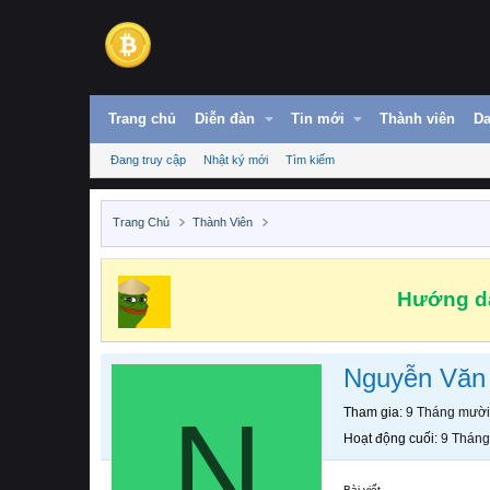
Trang chủ
Diễn đàn
Tin mới
Thành viên
Da
Đang truy cập
Nhật ký mới
Tìm kiếm
Trang Chủ
Thành Viên
Hướng dẫ
Nguyễn Văn
N
Tham gia
9 Tháng mười
Hoạt động cuối
9 Tháng
Bài viết