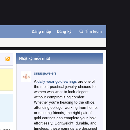
Đăng nhập
Đăng ký
Tìm kiếm
Nhật ký mới nhất
siriusjewelers
Binance
MEXC
A
daily wear gold earrings
are one of
the most practical jewelry choices for
women who want to look elegant
without compromising comfort.
Whether you're heading to the office,
attending college, working from home,
or meeting friends, the right pair of
gold earrings can complete your look
effortlessly. Lightweight, durable, and
timeless, these earrings are designed
B Token