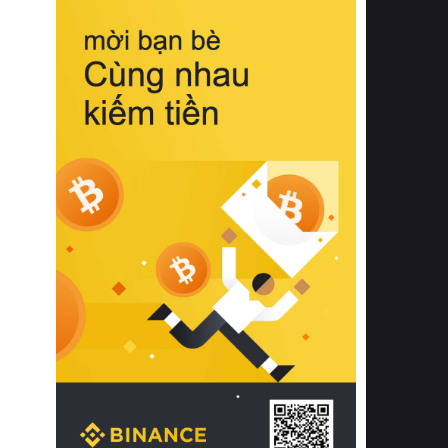
biệt từ bề mặt vải mềm mịn, khả năng
thoáng khí tuyệt vời cho đến độ đàn
hồi chuẩn xác của phần đệm nâng đỡ
cột sống.
Bên cạnh đó, việc lựa chọn các dòng
sản phẩm đạt chuẩn chất lượng quốc
tế còn giúp ngăn ngừa tình trạng kích
ứng da, hạn chế sự phát triển của vi
khuẩn và nấm mốc trong điều kiện
thời tiết nóng ẩm. Bạn có thể tìm hiểu
thêm các nghiên cứu khoa học về tác
động của giấc ngủ và môi trường
phòng ngủ đối với sức khỏe con
người tại Sleep Foundation (External
Link) để có cái nhìn toàn diện hơn.
2. Các tiêu chí vàng khi lựa chọn
chăn ga gối đệm cao cấp cho phòng
ngủ
Để sở hữu một bộ chăn ga gối đệm
cao cấp hoàn hảo cả về thẩm mỹ lẫn
công năng, người tiêu dùng cần cân
nhắc kỹ lưỡng các tiêu chí quan trọng