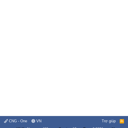
CNG - One
VN
Trợ giúp
R
S