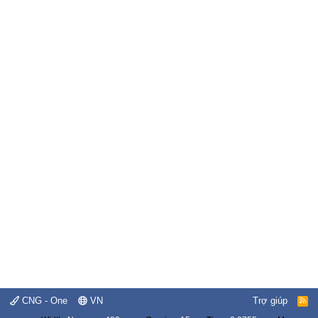
CNG - One
VN
Trợ giúp
R
S