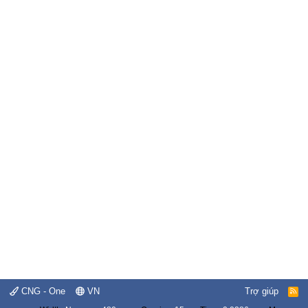
CNG - One
VN
Trợ giúp
R
S