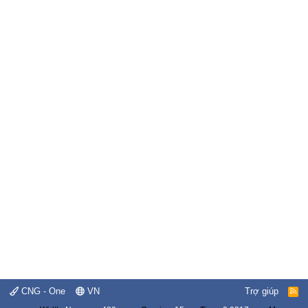
CNG - One
VN
Trợ giúp
R
S