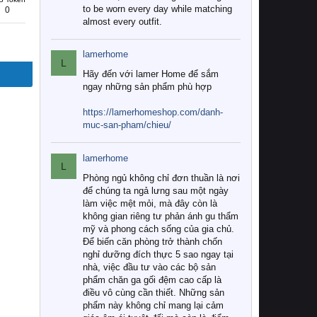
to be worn every day while matching
0
almost every outfit.
lamerhome
L
Hãy đến với lamer Home để sắm
ngay những sản phẩm phù hợp
https://lamerhomeshop.com/danh-
muc-san-pham/chieu/
lamerhome
L
Phòng ngủ không chỉ đơn thuần là nơi
để chúng ta ngả lưng sau một ngày
làm việc mệt mỏi, mà đây còn là
không gian riêng tư phản ánh gu thẩm
mỹ và phong cách sống của gia chủ.
Để biến căn phòng trở thành chốn
nghỉ dưỡng đích thực 5 sao ngay tại
nhà, việc đầu tư vào các bộ sản
phẩm chăn ga gối đệm cao cấp là
điều vô cùng cần thiết. Những sản
phẩm này không chỉ mang lại cảm