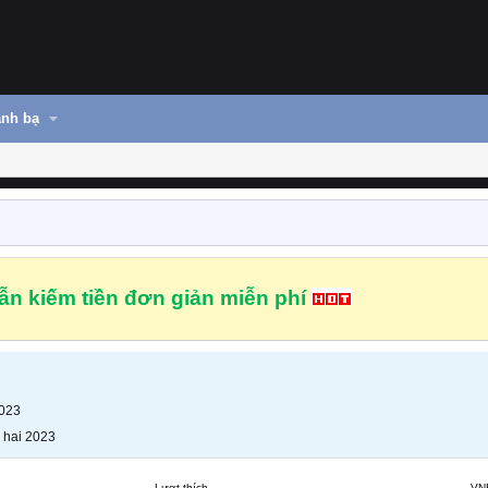
nh bạ
n kiếm tiền đơn giản miễn phí
2023
 hai 2023
Lượt thích
VN