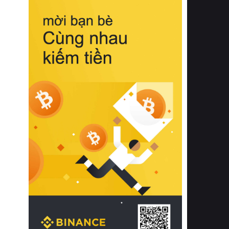
biệt từ bề mặt vải mềm mịn, khả năng
thoáng khí tuyệt vời cho đến độ đàn
hồi chuẩn xác của phần đệm nâng đỡ
cột sống.
Bên cạnh đó, việc lựa chọn các dòng
sản phẩm đạt chuẩn chất lượng quốc
tế còn giúp ngăn ngừa tình trạng kích
ứng da, hạn chế sự phát triển của vi
khuẩn và nấm mốc trong điều kiện
thời tiết nóng ẩm. Bạn có thể tìm hiểu
thêm các nghiên cứu khoa học về tác
động của giấc ngủ và môi trường
phòng ngủ đối với sức khỏe con
người tại Sleep Foundation (External
Link) để có cái nhìn toàn diện hơn.
2. Các tiêu chí vàng khi lựa chọn
chăn ga gối đệm cao cấp cho phòng
ngủ
Để sở hữu một bộ chăn ga gối đệm
cao cấp hoàn hảo cả về thẩm mỹ lẫn
công năng, người tiêu dùng cần cân
nhắc kỹ lưỡng các tiêu chí quan trọng