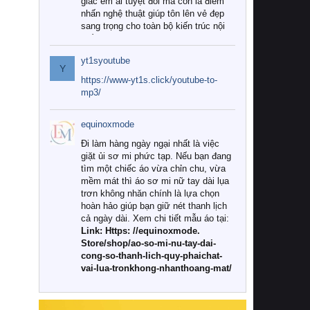
giác êm ái tuyệt đối mà còn là điểm
nhấn nghệ thuật giúp tôn lên vẻ đẹp
sang trọng cho toàn bộ kiến trúc nội
thất.
yt1syoutube
Tuy nhiên, giữa thị trường đa dạng
Y
với vô vàn thương hiệu và mẫu mã
https://www-yt1s.click/youtube-to-
như hiện nay, làm thế nào để chọn
mp3/
được những bộ chăn ga gối đệm cao
cấp thực sự chất lượng, phù hợp với
equinoxmode
khí hậu và nhu cầu sử dụng của gia
đình? Hãy cùng chúng tôi đi tìm lời
Đi làm hàng ngày ngại nhất là việc
giải đáp chi tiết qua bài viết dưới đây.
giặt ủi sơ mi phức tạp. Nếu bạn đang
tìm một chiếc áo vừa chỉn chu, vừa
1. Tại sao các gia đình hiện đại lại ưa
mềm mát thì áo sơ mi nữ tay dài lụa
chuộng chăn ga gối đệm cao cấp?
trơn không nhăn chính là lựa chọn
hoàn hảo giúp bạn giữ nét thanh lịch
Khác với các dòng sản phẩm thông
cả ngày dài. Xem chi tiết mẫu áo tại:
thường, những bộ chăn ga gối đệm
Link: Https: //equinoxmode.
cao cấp trải qua quy trình sản xuất
Store/shop/ao-so-mi-nu-tay-dai-
nghiêm ngặt từ khâu chọn lọc nguyên
cong-so-thanh-lich-quy-phaichat-
liệu tự nhiên đến công nghệ dệt
vai-lua-tronkhong-nhanthoang-mat/
nhuộm hiện đại không chứa hóa chất
độc hại. Khi sử dụng dòng sản phẩm
này, bạn sẽ cảm nhận rõ rệt sự khác