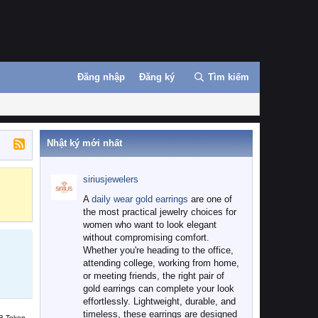
Đăng nhập
Đăng ký
Tìm kiếm
Nhật ký mới nhất
siriusjewelers
Binance
MEXC
A
daily wear gold earrings
are one of
the most practical jewelry choices for
women who want to look elegant
without compromising comfort.
Whether you're heading to the office,
attending college, working from home,
or meeting friends, the right pair of
gold earrings can complete your look
effortlessly. Lightweight, durable, and
timeless, these earrings are designed
B Token