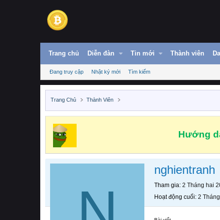
Trang chủ
Diễn đàn
Tin mới
Thành viên
Da
Đang truy cập
Nhật ký mới
Tìm kiếm
Trang Chủ
Thành Viên
Hướng dẫ
nghientranh
N
Tham gia
2 Tháng hai 
Hoạt động cuối
2 Tháng
Bài viết