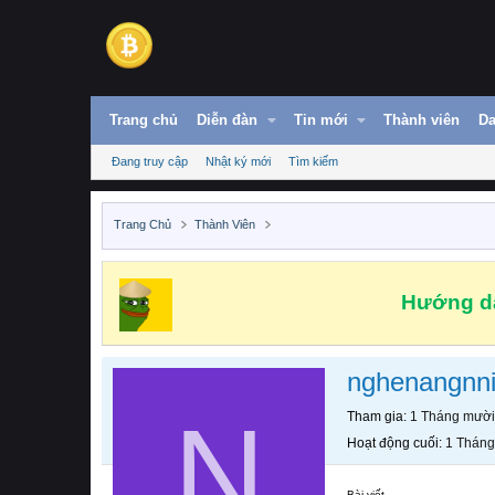
Trang chủ
Diễn đàn
Tin mới
Thành viên
Da
Đang truy cập
Nhật ký mới
Tìm kiếm
Trang Chủ
Thành Viên
Hướng dẫ
nghenangnn
N
Tham gia
1 Tháng mười
Hoạt động cuối
1 Tháng
Bài viết