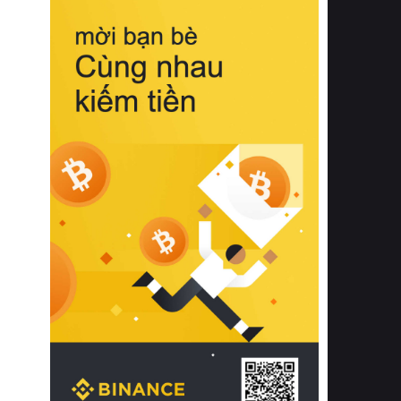
biệt từ bề mặt vải mềm mịn, khả năng
thoáng khí tuyệt vời cho đến độ đàn
hồi chuẩn xác của phần đệm nâng đỡ
cột sống.
Bên cạnh đó, việc lựa chọn các dòng
sản phẩm đạt chuẩn chất lượng quốc
tế còn giúp ngăn ngừa tình trạng kích
ứng da, hạn chế sự phát triển của vi
khuẩn và nấm mốc trong điều kiện
thời tiết nóng ẩm. Bạn có thể tìm hiểu
thêm các nghiên cứu khoa học về tác
động của giấc ngủ và môi trường
phòng ngủ đối với sức khỏe con
người tại Sleep Foundation (External
Link) để có cái nhìn toàn diện hơn.
2. Các tiêu chí vàng khi lựa chọn
chăn ga gối đệm cao cấp cho phòng
ngủ
Để sở hữu một bộ chăn ga gối đệm
cao cấp hoàn hảo cả về thẩm mỹ lẫn
công năng, người tiêu dùng cần cân
nhắc kỹ lưỡng các tiêu chí quan trọng