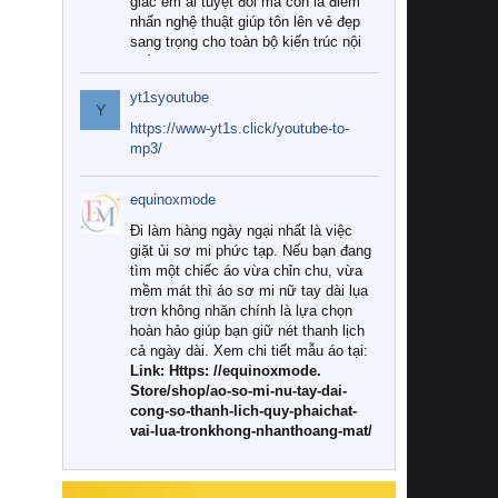
giác êm ái tuyệt đối mà còn là điểm
nhấn nghệ thuật giúp tôn lên vẻ đẹp
sang trọng cho toàn bộ kiến trúc nội
thất.
yt1syoutube
Tuy nhiên, giữa thị trường đa dạng
Y
với vô vàn thương hiệu và mẫu mã
https://www-yt1s.click/youtube-to-
như hiện nay, làm thế nào để chọn
mp3/
được những bộ chăn ga gối đệm cao
cấp thực sự chất lượng, phù hợp với
equinoxmode
khí hậu và nhu cầu sử dụng của gia
đình? Hãy cùng chúng tôi đi tìm lời
Đi làm hàng ngày ngại nhất là việc
giải đáp chi tiết qua bài viết dưới đây.
giặt ủi sơ mi phức tạp. Nếu bạn đang
tìm một chiếc áo vừa chỉn chu, vừa
1. Tại sao các gia đình hiện đại lại ưa
mềm mát thì áo sơ mi nữ tay dài lụa
chuộng chăn ga gối đệm cao cấp?
trơn không nhăn chính là lựa chọn
hoàn hảo giúp bạn giữ nét thanh lịch
Khác với các dòng sản phẩm thông
cả ngày dài. Xem chi tiết mẫu áo tại:
thường, những bộ chăn ga gối đệm
Link: Https: //equinoxmode.
cao cấp trải qua quy trình sản xuất
Store/shop/ao-so-mi-nu-tay-dai-
nghiêm ngặt từ khâu chọn lọc nguyên
cong-so-thanh-lich-quy-phaichat-
liệu tự nhiên đến công nghệ dệt
vai-lua-tronkhong-nhanthoang-mat/
nhuộm hiện đại không chứa hóa chất
độc hại. Khi sử dụng dòng sản phẩm
này, bạn sẽ cảm nhận rõ rệt sự khác