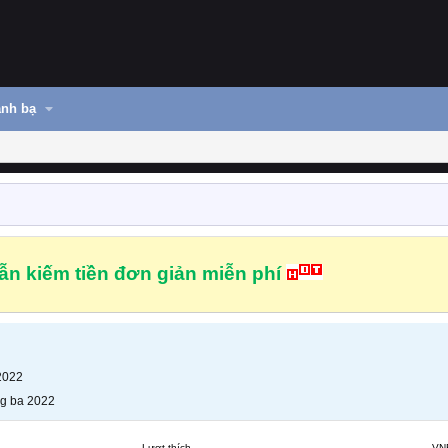
nh bạ
n kiếm tiền đơn giản miễn phí
2022
g ba 2022
Lượt thích
VN