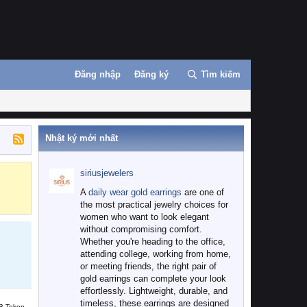
Đăng nhập
Đăng ký
Tìm kiếm
Nhật ký mới nhất
siriusjewelers
Binance
MEXC
A
daily wear gold earrings
are one of
the most practical jewelry choices for
women who want to look elegant
without compromising comfort.
Whether you're heading to the office,
attending college, working from home,
or meeting friends, the right pair of
gold earrings can complete your look
effortlessly. Lightweight, durable, and
timeless, these earrings are designed
B Token