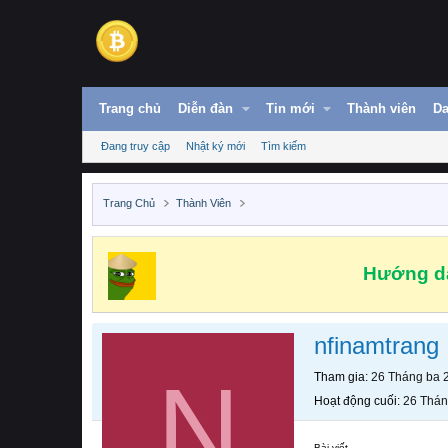
Trang chủ
Diễn đàn
Tin mới
Thành viên
Da
Đang truy cập
Nhật ký mới
Tìm kiếm
Trang Chủ
Thành Viên
Hướng dẫ
nfinamtrang
N
Tham gia
26 Tháng ba 
Hoạt động cuối
26 Thán
Bài viết