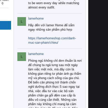
to be worn every day while matching
0
almost every outfit.
lamerhome
L
Hãy đến với lamer Home để sắm
ngay những sản phẩm phù hợp
https://lamerhomeshop.com/danh-
muc-san-pham/chieu/
lamerhome
L
Phòng ngủ không chỉ đơn thuần là nơi
để chúng ta ngả lưng sau một ngày
làm việc mệt mỏi, mà đây còn là
không gian riêng tư phản ánh gu thẩm
mỹ và phong cách sống của gia chủ.
Để biến căn phòng trở thành chốn
nghỉ dưỡng đích thực 5 sao ngay tại
nhà, việc đầu tư vào các bộ sản
phẩm chăn ga gối đệm cao cấp là
điều vô cùng cần thiết. Những sản
phẩm này không chỉ mang lại cảm