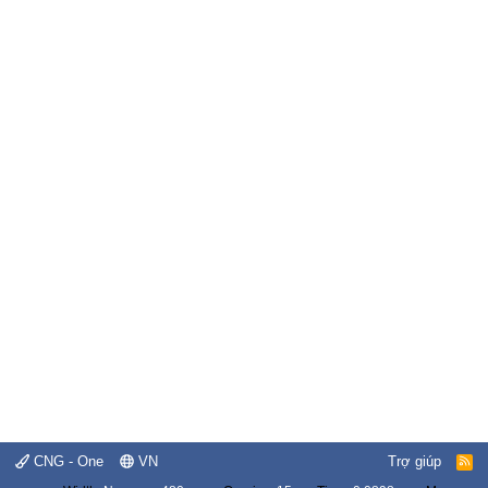
CNG - One
VN
Trợ giúp
R
S