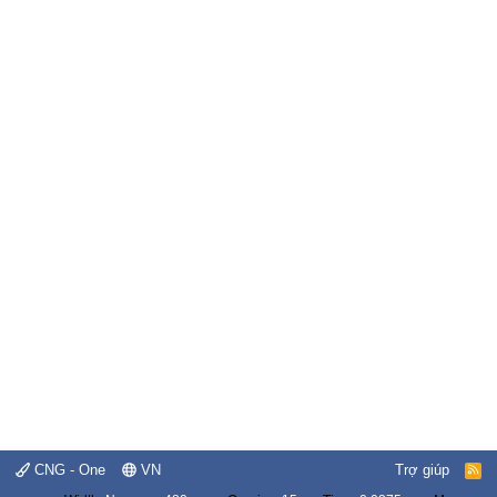
CNG - One
VN
Trợ giúp
R
S