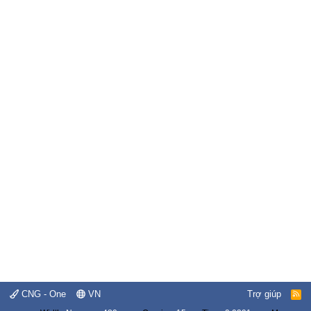
CNG - One
VN
Trợ giúp
R
S