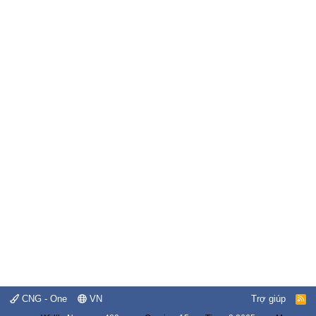
CNG - One
VN
Trợ giúp
R
S