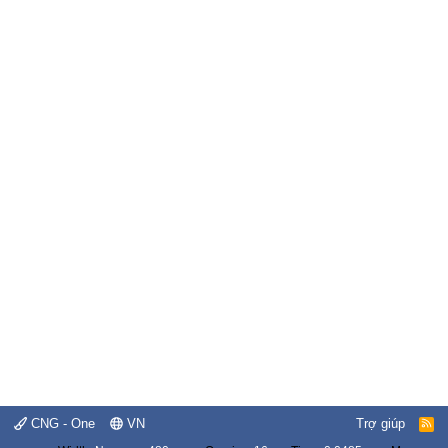
CNG - One
VN
Trợ giúp
R
S