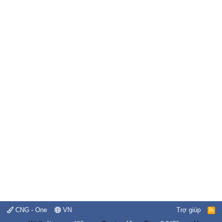
CNG - One
VN
Trợ giúp
R
S