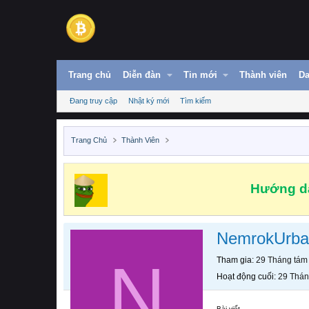
Trang chủ
Diễn đàn
Tin mới
Thành viên
Da
Đang truy cập
Nhật ký mới
Tìm kiếm
Trang Chủ
Thành Viên
Hướng dẫ
NemrokUrbal
N
Tham gia
29 Tháng tám
Hoạt động cuối
29 Thán
Bài viết