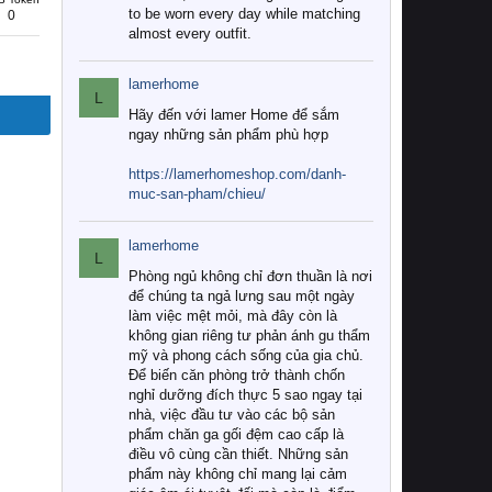
to be worn every day while matching
0
almost every outfit.
lamerhome
L
Hãy đến với lamer Home để sắm
ngay những sản phẩm phù hợp
https://lamerhomeshop.com/danh-
muc-san-pham/chieu/
lamerhome
L
Phòng ngủ không chỉ đơn thuần là nơi
để chúng ta ngả lưng sau một ngày
làm việc mệt mỏi, mà đây còn là
không gian riêng tư phản ánh gu thẩm
mỹ và phong cách sống của gia chủ.
Để biến căn phòng trở thành chốn
nghỉ dưỡng đích thực 5 sao ngay tại
nhà, việc đầu tư vào các bộ sản
phẩm chăn ga gối đệm cao cấp là
điều vô cùng cần thiết. Những sản
phẩm này không chỉ mang lại cảm