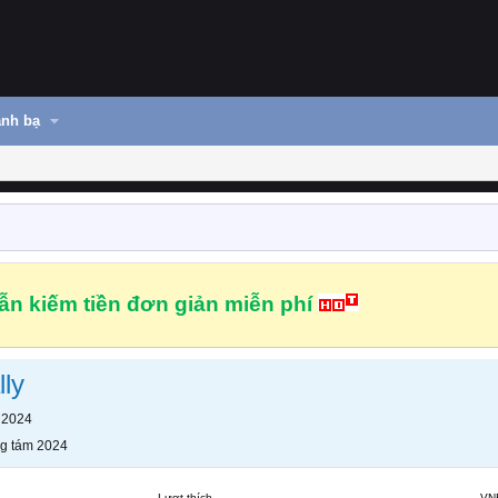
nh bạ
n kiếm tiền đơn giản miễn phí
ly
 2024
g tám 2024
Lượt thích
VN