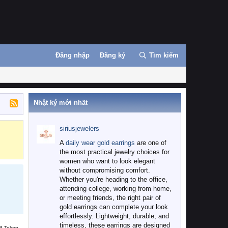
Đăng nhập
Đăng ký
Tìm kiếm
Nhật ký mới nhất
siriusjewelers
Binance
MEXC
A
daily wear gold earrings
are one of
the most practical jewelry choices for
women who want to look elegant
without compromising comfort.
Whether you're heading to the office,
attending college, working from home,
or meeting friends, the right pair of
gold earrings can complete your look
effortlessly. Lightweight, durable, and
timeless, these earrings are designed
B Token