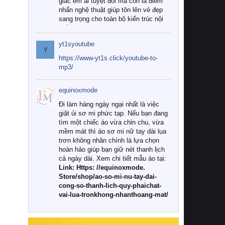
giác êm ái tuyệt đối mà còn là điểm
nhấn nghệ thuật giúp tôn lên vẻ đẹp
sang trọng cho toàn bộ kiến trúc nội
thất.
yt1syoutube
Tuy nhiên, giữa thị trường đa dạng
Y
với vô vàn thương hiệu và mẫu mã
https://www-yt1s.click/youtube-to-
như hiện nay, làm thế nào để chọn
mp3/
được những bộ chăn ga gối đệm cao
cấp thực sự chất lượng, phù hợp với
equinoxmode
khí hậu và nhu cầu sử dụng của gia
đình? Hãy cùng chúng tôi đi tìm lời
Đi làm hàng ngày ngại nhất là việc
giải đáp chi tiết qua bài viết dưới đây.
giặt ủi sơ mi phức tạp. Nếu bạn đang
tìm một chiếc áo vừa chỉn chu, vừa
1. Tại sao các gia đình hiện đại lại ưa
mềm mát thì áo sơ mi nữ tay dài lụa
chuộng chăn ga gối đệm cao cấp?
trơn không nhăn chính là lựa chọn
hoàn hảo giúp bạn giữ nét thanh lịch
Khác với các dòng sản phẩm thông
cả ngày dài. Xem chi tiết mẫu áo tại:
thường, những bộ chăn ga gối đệm
Link: Https: //equinoxmode.
cao cấp trải qua quy trình sản xuất
Store/shop/ao-so-mi-nu-tay-dai-
nghiêm ngặt từ khâu chọn lọc nguyên
cong-so-thanh-lich-quy-phaichat-
liệu tự nhiên đến công nghệ dệt
vai-lua-tronkhong-nhanthoang-mat/
nhuộm hiện đại không chứa hóa chất
độc hại. Khi sử dụng dòng sản phẩm
này, bạn sẽ cảm nhận rõ rệt sự khác