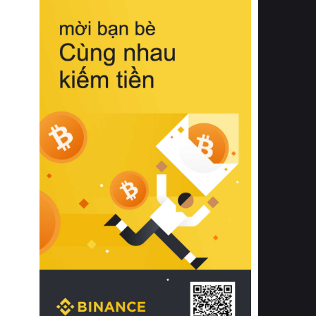
biệt từ bề mặt vải mềm mịn, khả năng
thoáng khí tuyệt vời cho đến độ đàn
hồi chuẩn xác của phần đệm nâng đỡ
cột sống.
Bên cạnh đó, việc lựa chọn các dòng
sản phẩm đạt chuẩn chất lượng quốc
tế còn giúp ngăn ngừa tình trạng kích
ứng da, hạn chế sự phát triển của vi
khuẩn và nấm mốc trong điều kiện
thời tiết nóng ẩm. Bạn có thể tìm hiểu
thêm các nghiên cứu khoa học về tác
động của giấc ngủ và môi trường
phòng ngủ đối với sức khỏe con
người tại Sleep Foundation (External
Link) để có cái nhìn toàn diện hơn.
2. Các tiêu chí vàng khi lựa chọn
chăn ga gối đệm cao cấp cho phòng
ngủ
Để sở hữu một bộ chăn ga gối đệm
cao cấp hoàn hảo cả về thẩm mỹ lẫn
công năng, người tiêu dùng cần cân
nhắc kỹ lưỡng các tiêu chí quan trọng