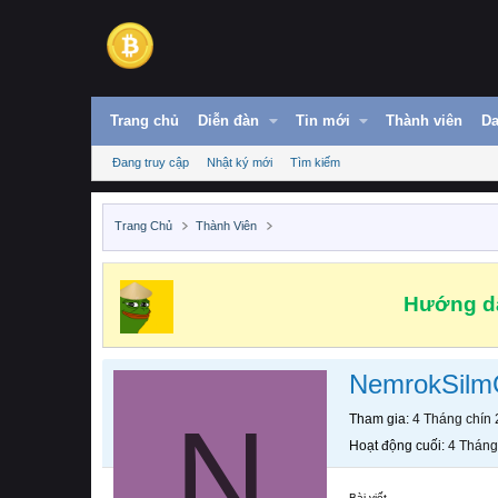
Trang chủ
Diễn đàn
Tin mới
Thành viên
Da
Đang truy cập
Nhật ký mới
Tìm kiếm
Trang Chủ
Thành Viên
Hướng dẫ
NemrokSilm
N
Tham gia
4 Tháng chín
Hoạt động cuối
4 Tháng
Bài viết