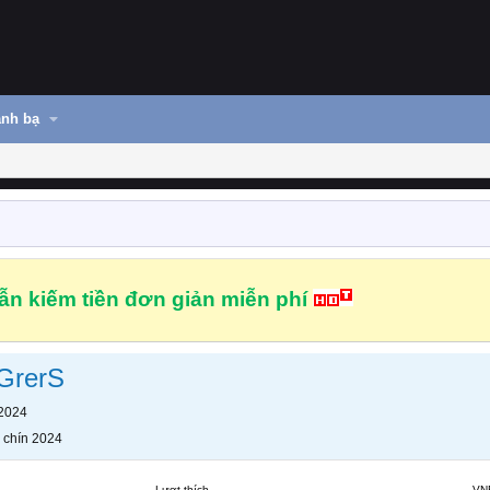
nh bạ
n kiếm tiền đơn giản miễn phí
GrerS
 2024
 chín 2024
Lượt thích
VN