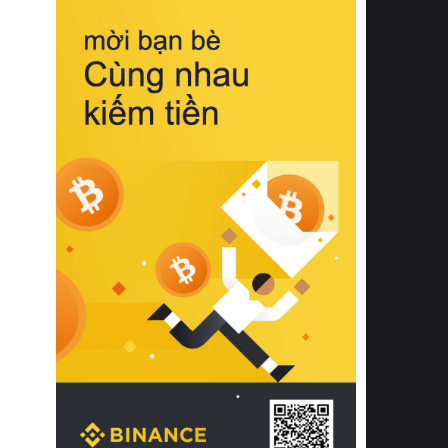
biệt từ bề mặt vải mềm mịn, khả năng
thoáng khí tuyệt vời cho đến độ đàn
hồi chuẩn xác của phần đệm nâng đỡ
cột sống.
Bên cạnh đó, việc lựa chọn các dòng
sản phẩm đạt chuẩn chất lượng quốc
tế còn giúp ngăn ngừa tình trạng kích
ứng da, hạn chế sự phát triển của vi
khuẩn và nấm mốc trong điều kiện
thời tiết nóng ẩm. Bạn có thể tìm hiểu
thêm các nghiên cứu khoa học về tác
động của giấc ngủ và môi trường
phòng ngủ đối với sức khỏe con
người tại Sleep Foundation (External
Link) để có cái nhìn toàn diện hơn.
2. Các tiêu chí vàng khi lựa chọn
chăn ga gối đệm cao cấp cho phòng
ngủ
Để sở hữu một bộ chăn ga gối đệm
cao cấp hoàn hảo cả về thẩm mỹ lẫn
công năng, người tiêu dùng cần cân
nhắc kỹ lưỡng các tiêu chí quan trọng