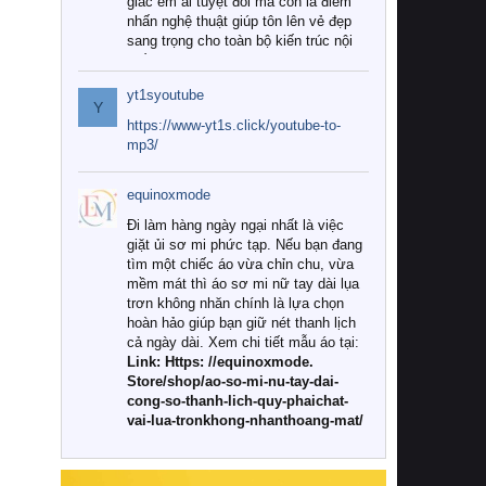
giác êm ái tuyệt đối mà còn là điểm
nhấn nghệ thuật giúp tôn lên vẻ đẹp
sang trọng cho toàn bộ kiến trúc nội
thất.
yt1syoutube
Tuy nhiên, giữa thị trường đa dạng
Y
với vô vàn thương hiệu và mẫu mã
https://www-yt1s.click/youtube-to-
như hiện nay, làm thế nào để chọn
mp3/
được những bộ chăn ga gối đệm cao
cấp thực sự chất lượng, phù hợp với
equinoxmode
khí hậu và nhu cầu sử dụng của gia
đình? Hãy cùng chúng tôi đi tìm lời
Đi làm hàng ngày ngại nhất là việc
giải đáp chi tiết qua bài viết dưới đây.
giặt ủi sơ mi phức tạp. Nếu bạn đang
tìm một chiếc áo vừa chỉn chu, vừa
1. Tại sao các gia đình hiện đại lại ưa
mềm mát thì áo sơ mi nữ tay dài lụa
chuộng chăn ga gối đệm cao cấp?
trơn không nhăn chính là lựa chọn
hoàn hảo giúp bạn giữ nét thanh lịch
Khác với các dòng sản phẩm thông
cả ngày dài. Xem chi tiết mẫu áo tại:
thường, những bộ chăn ga gối đệm
Link: Https: //equinoxmode.
cao cấp trải qua quy trình sản xuất
Store/shop/ao-so-mi-nu-tay-dai-
nghiêm ngặt từ khâu chọn lọc nguyên
cong-so-thanh-lich-quy-phaichat-
liệu tự nhiên đến công nghệ dệt
vai-lua-tronkhong-nhanthoang-mat/
nhuộm hiện đại không chứa hóa chất
độc hại. Khi sử dụng dòng sản phẩm
này, bạn sẽ cảm nhận rõ rệt sự khác