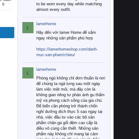
to be worn every day while matching
0
almost every outfit.
lamerhome
L
Hãy đến với lamer Home để sắm
ngay những sản phẩm phù hợp
https://lamerhomeshop.com/danh-
muc-san-pham/chieu/
lamerhome
L
Phòng ngủ không chỉ đơn thuần là nơi
để chúng ta ngả lưng sau một ngày
làm việc mệt mỏi, mà đây còn là
không gian riêng tư phản ánh gu thẩm
mỹ và phong cách sống của gia chủ.
Để biến căn phòng trở thành chốn
nghỉ dưỡng đích thực 5 sao ngay tại
nhà, việc đầu tư vào các bộ sản
phẩm chăn ga gối đệm cao cấp là
điều vô cùng cần thiết. Những sản
phẩm này không chỉ mang lại cảm