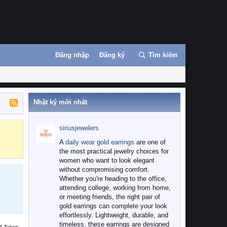
Đăng nhập
Đăng ký
Tìm kiếm
Nhật ký mới nhất
siriusjewelers
Binance
MEXC
A
daily wear gold earrings
are one of
the most practical jewelry choices for
women who want to look elegant
without compromising comfort.
Whether you're heading to the office,
attending college, working from home,
or meeting friends, the right pair of
gold earrings can complete your look
effortlessly. Lightweight, durable, and
timeless, these earrings are designed
B Token