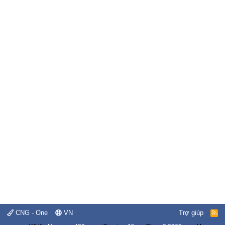
CNG - One
VN
Trợ giúp
R
S