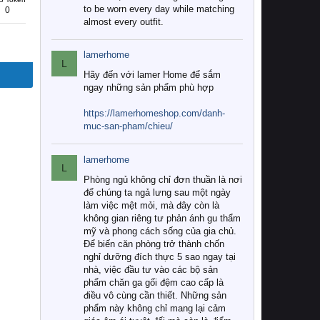
to be worn every day while matching
0
almost every outfit.
lamerhome
L
Hãy đến với lamer Home để sắm
ngay những sản phẩm phù hợp
https://lamerhomeshop.com/danh-
muc-san-pham/chieu/
lamerhome
L
Phòng ngủ không chỉ đơn thuần là nơi
để chúng ta ngả lưng sau một ngày
làm việc mệt mỏi, mà đây còn là
không gian riêng tư phản ánh gu thẩm
mỹ và phong cách sống của gia chủ.
Để biến căn phòng trở thành chốn
nghỉ dưỡng đích thực 5 sao ngay tại
nhà, việc đầu tư vào các bộ sản
phẩm chăn ga gối đệm cao cấp là
điều vô cùng cần thiết. Những sản
phẩm này không chỉ mang lại cảm