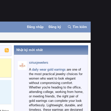
Đăng nhập
Đăng ký
Tìm kiếm
Nhật ký mới nhất
siriusjewelers
Binance
MEXC
A
daily wear gold earrings
are one of
the most practical jewelry choices for
women who want to look elegant
without compromising comfort.
Whether you're heading to the office,
attending college, working from home,
or meeting friends, the right pair of
gold earrings can complete your look
effortlessly. Lightweight, durable, and
timeless, these earrings are designed
B Token