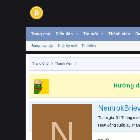
Trang chủ
Diễn đàn
Tin mới
Thành viên
Da
Đang truy cập
Nhật ký mới
Tìm kiếm
Trang Chủ
Thành Viên
Hướng dẫ
NemrokBriev
N
Tham gia
31 Tháng mườ
Hoạt động cuối
31 Thán
Bài viết