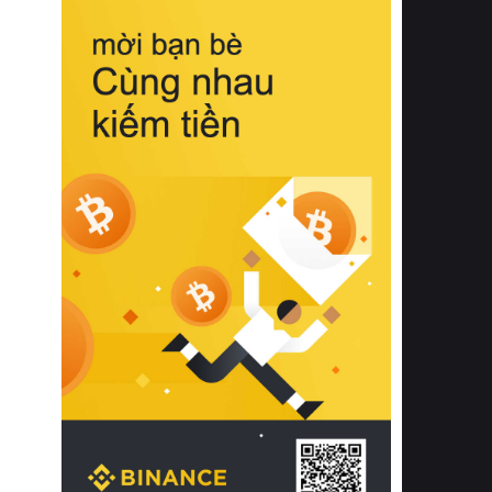
biệt từ bề mặt vải mềm mịn, khả năng
thoáng khí tuyệt vời cho đến độ đàn
hồi chuẩn xác của phần đệm nâng đỡ
cột sống.
Bên cạnh đó, việc lựa chọn các dòng
sản phẩm đạt chuẩn chất lượng quốc
tế còn giúp ngăn ngừa tình trạng kích
ứng da, hạn chế sự phát triển của vi
khuẩn và nấm mốc trong điều kiện
thời tiết nóng ẩm. Bạn có thể tìm hiểu
thêm các nghiên cứu khoa học về tác
động của giấc ngủ và môi trường
phòng ngủ đối với sức khỏe con
người tại Sleep Foundation (External
Link) để có cái nhìn toàn diện hơn.
2. Các tiêu chí vàng khi lựa chọn
chăn ga gối đệm cao cấp cho phòng
ngủ
Để sở hữu một bộ chăn ga gối đệm
cao cấp hoàn hảo cả về thẩm mỹ lẫn
công năng, người tiêu dùng cần cân
nhắc kỹ lưỡng các tiêu chí quan trọng