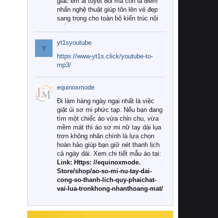
giác êm ái tuyệt đối mà còn là điểm
nhấn nghệ thuật giúp tôn lên vẻ đẹp
sang trọng cho toàn bộ kiến trúc nội
thất.
yt1syoutube
Tuy nhiên, giữa thị trường đa dạng
Y
với vô vàn thương hiệu và mẫu mã
https://www-yt1s.click/youtube-to-
như hiện nay, làm thế nào để chọn
mp3/
được những bộ chăn ga gối đệm cao
cấp thực sự chất lượng, phù hợp với
equinoxmode
khí hậu và nhu cầu sử dụng của gia
đình? Hãy cùng chúng tôi đi tìm lời
Đi làm hàng ngày ngại nhất là việc
giải đáp chi tiết qua bài viết dưới đây.
giặt ủi sơ mi phức tạp. Nếu bạn đang
tìm một chiếc áo vừa chỉn chu, vừa
1. Tại sao các gia đình hiện đại lại ưa
mềm mát thì áo sơ mi nữ tay dài lụa
chuộng chăn ga gối đệm cao cấp?
trơn không nhăn chính là lựa chọn
hoàn hảo giúp bạn giữ nét thanh lịch
Khác với các dòng sản phẩm thông
cả ngày dài. Xem chi tiết mẫu áo tại:
thường, những bộ chăn ga gối đệm
Link: Https: //equinoxmode.
cao cấp trải qua quy trình sản xuất
Store/shop/ao-so-mi-nu-tay-dai-
nghiêm ngặt từ khâu chọn lọc nguyên
cong-so-thanh-lich-quy-phaichat-
liệu tự nhiên đến công nghệ dệt
vai-lua-tronkhong-nhanthoang-mat/
nhuộm hiện đại không chứa hóa chất
độc hại. Khi sử dụng dòng sản phẩm
này, bạn sẽ cảm nhận rõ rệt sự khác