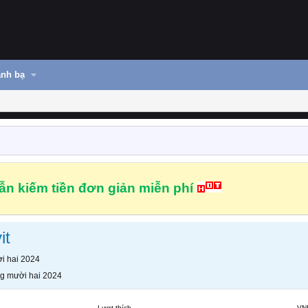
nh bạ
n kiếm tiền đơn giản miễn phí
it
i hai 2024
g mười hai 2024
Lượt thích
VN