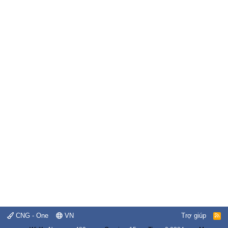
CNG - One
VN
Trợ giúp
R
S