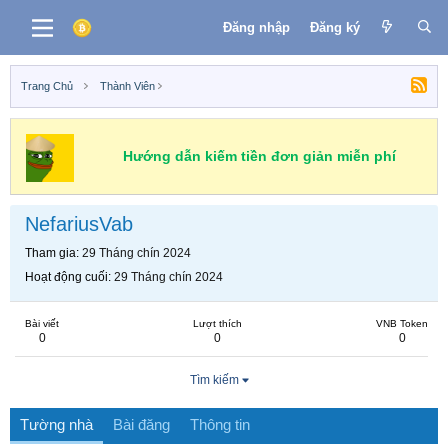
Đăng nhập
Đăng ký
Trang Chủ
Thành Viên
Hướng dẫn kiếm tiền đơn giản miễn phí
NefariusVab
Tham gia
29 Tháng chín 2024
Hoạt động cuối
29 Tháng chín 2024
Bài viết
Lượt thích
VNB Token
0
0
0
Tìm kiếm
Tường nhà
Bài đăng
Thông tin