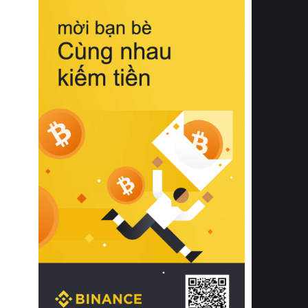
biệt từ bề mặt vải mềm mịn, khả năng
thoáng khí tuyệt vời cho đến độ đàn
hồi chuẩn xác của phần đệm nâng đỡ
cột sống.
Bên cạnh đó, việc lựa chọn các dòng
sản phẩm đạt chuẩn chất lượng quốc
tế còn giúp ngăn ngừa tình trạng kích
ứng da, hạn chế sự phát triển của vi
khuẩn và nấm mốc trong điều kiện
thời tiết nóng ẩm. Bạn có thể tìm hiểu
thêm các nghiên cứu khoa học về tác
động của giấc ngủ và môi trường
phòng ngủ đối với sức khỏe con
người tại Sleep Foundation (External
Link) để có cái nhìn toàn diện hơn.
2. Các tiêu chí vàng khi lựa chọn
chăn ga gối đệm cao cấp cho phòng
ngủ
Để sở hữu một bộ chăn ga gối đệm
cao cấp hoàn hảo cả về thẩm mỹ lẫn
công năng, người tiêu dùng cần cân
nhắc kỹ lưỡng các tiêu chí quan trọng