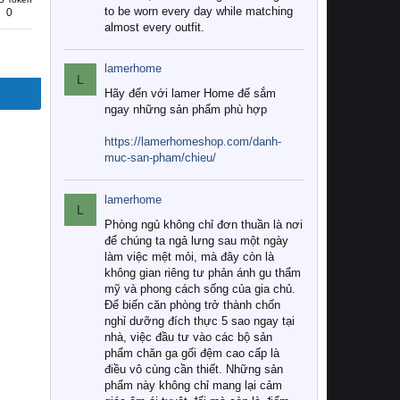
to be worn every day while matching
0
almost every outfit.
lamerhome
L
Hãy đến với lamer Home để sắm
ngay những sản phẩm phù hợp
https://lamerhomeshop.com/danh-
muc-san-pham/chieu/
lamerhome
L
Phòng ngủ không chỉ đơn thuần là nơi
để chúng ta ngả lưng sau một ngày
làm việc mệt mỏi, mà đây còn là
không gian riêng tư phản ánh gu thẩm
mỹ và phong cách sống của gia chủ.
Để biến căn phòng trở thành chốn
nghỉ dưỡng đích thực 5 sao ngay tại
nhà, việc đầu tư vào các bộ sản
phẩm chăn ga gối đệm cao cấp là
điều vô cùng cần thiết. Những sản
phẩm này không chỉ mang lại cảm