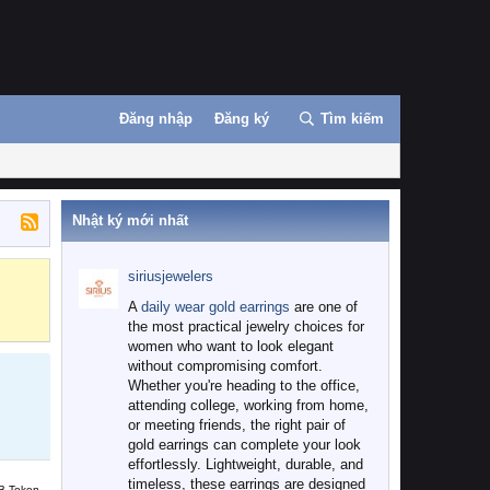
Đăng nhập
Đăng ký
Tìm kiếm
Nhật ký mới nhất
siriusjewelers
Binance
MEXC
A
daily wear gold earrings
are one of
the most practical jewelry choices for
women who want to look elegant
without compromising comfort.
Whether you're heading to the office,
attending college, working from home,
or meeting friends, the right pair of
gold earrings can complete your look
effortlessly. Lightweight, durable, and
timeless, these earrings are designed
B Token