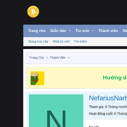
Trang chủ
Diễn đàn
Tin mới
Thành viên
Da
Đang truy cập
Nhật ký mới
Tìm kiếm
Trang Chủ
Thành Viên
Hướng dẫ
NefariusNarl
N
Tham gia
6 Tháng mười
Hoạt động cuối
6 Tháng
Bài viết