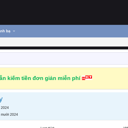
nh bạ
n kiếm tiền đơn giản miễn phí
y
 2024
 mười 2024
Lượt thích
VN