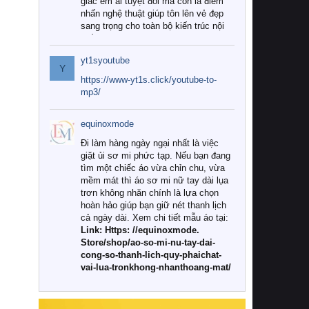
giác êm ái tuyệt đối mà còn là điểm
nhấn nghệ thuật giúp tôn lên vẻ đẹp
sang trọng cho toàn bộ kiến trúc nội
thất.
yt1syoutube
Tuy nhiên, giữa thị trường đa dạng
Y
với vô vàn thương hiệu và mẫu mã
https://www-yt1s.click/youtube-to-
như hiện nay, làm thế nào để chọn
mp3/
được những bộ chăn ga gối đệm cao
cấp thực sự chất lượng, phù hợp với
equinoxmode
khí hậu và nhu cầu sử dụng của gia
đình? Hãy cùng chúng tôi đi tìm lời
Đi làm hàng ngày ngại nhất là việc
giải đáp chi tiết qua bài viết dưới đây.
giặt ủi sơ mi phức tạp. Nếu bạn đang
tìm một chiếc áo vừa chỉn chu, vừa
1. Tại sao các gia đình hiện đại lại ưa
mềm mát thì áo sơ mi nữ tay dài lụa
chuộng chăn ga gối đệm cao cấp?
trơn không nhăn chính là lựa chọn
hoàn hảo giúp bạn giữ nét thanh lịch
Khác với các dòng sản phẩm thông
cả ngày dài. Xem chi tiết mẫu áo tại:
thường, những bộ chăn ga gối đệm
Link: Https: //equinoxmode.
cao cấp trải qua quy trình sản xuất
Store/shop/ao-so-mi-nu-tay-dai-
nghiêm ngặt từ khâu chọn lọc nguyên
cong-so-thanh-lich-quy-phaichat-
liệu tự nhiên đến công nghệ dệt
vai-lua-tronkhong-nhanthoang-mat/
nhuộm hiện đại không chứa hóa chất
độc hại. Khi sử dụng dòng sản phẩm
này, bạn sẽ cảm nhận rõ rệt sự khác