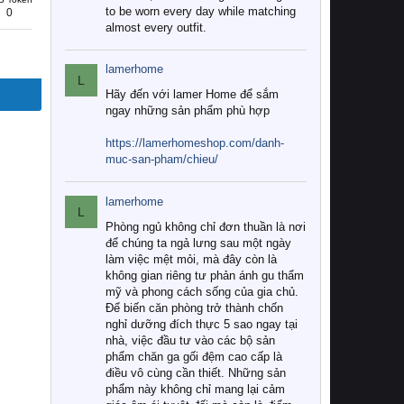
to be worn every day while matching
0
almost every outfit.
lamerhome
L
Hãy đến với lamer Home để sắm
ngay những sản phẩm phù hợp
https://lamerhomeshop.com/danh-
muc-san-pham/chieu/
lamerhome
L
Phòng ngủ không chỉ đơn thuần là nơi
để chúng ta ngả lưng sau một ngày
làm việc mệt mỏi, mà đây còn là
không gian riêng tư phản ánh gu thẩm
mỹ và phong cách sống của gia chủ.
Để biến căn phòng trở thành chốn
nghỉ dưỡng đích thực 5 sao ngay tại
nhà, việc đầu tư vào các bộ sản
phẩm chăn ga gối đệm cao cấp là
điều vô cùng cần thiết. Những sản
phẩm này không chỉ mang lại cảm