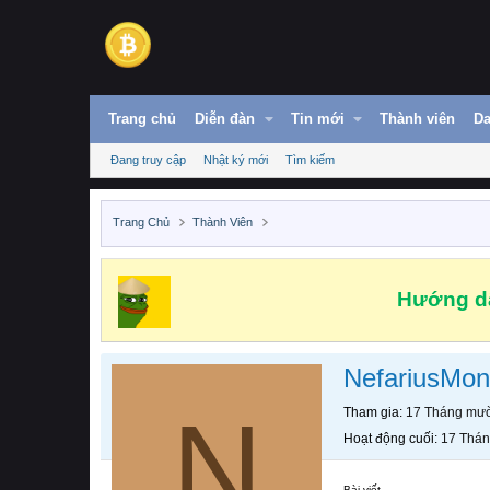
Trang chủ
Diễn đàn
Tin mới
Thành viên
Da
Đang truy cập
Nhật ký mới
Tìm kiếm
Trang Chủ
Thành Viên
Hướng dẫ
NefariusMon
N
Tham gia
17 Tháng mườ
Hoạt động cuối
17 Thán
Bài viết