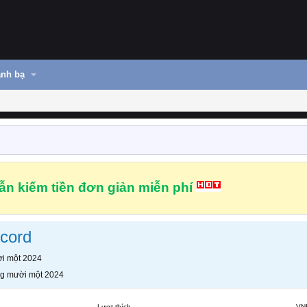
nh bạ
n kiếm tiền đơn giản miễn phí
cord
i một 2024
g mười một 2024
Lượt thích
VN