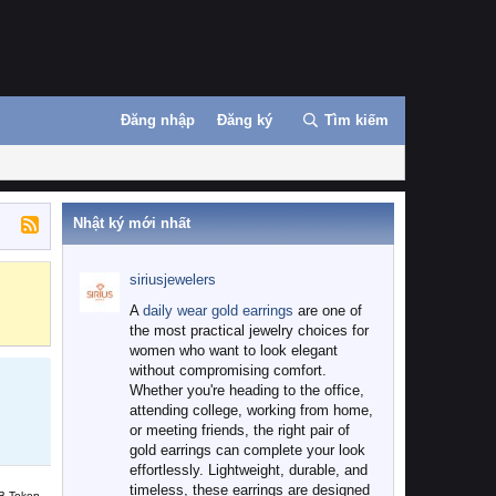
Đăng nhập
Đăng ký
Tìm kiếm
Nhật ký mới nhất
siriusjewelers
Binance
MEXC
A
daily wear gold earrings
are one of
the most practical jewelry choices for
women who want to look elegant
without compromising comfort.
Whether you're heading to the office,
attending college, working from home,
or meeting friends, the right pair of
gold earrings can complete your look
effortlessly. Lightweight, durable, and
timeless, these earrings are designed
B Token