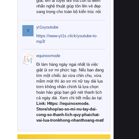
giác êm ái tuyệt đối mà còn là điểm
nhấn nghệ thuật giúp tôn lên vẻ đẹp
sang trọng cho toàn bộ kiến trúc nội
thất.
yt1syoutube
Tuy nhiên, giữa thị trường đa dạng
Y
với vô vàn thương hiệu và mẫu mã
https://www-yt1s.click/youtube-to-
như hiện nay, làm thế nào để chọn
mp3/
được những bộ chăn ga gối đệm cao
cấp thực sự chất lượng, phù hợp với
equinoxmode
khí hậu và nhu cầu sử dụng của gia
đình? Hãy cùng chúng tôi đi tìm lời
Đi làm hàng ngày ngại nhất là việc
giải đáp chi tiết qua bài viết dưới đây.
giặt ủi sơ mi phức tạp. Nếu bạn đang
tìm một chiếc áo vừa chỉn chu, vừa
1. Tại sao các gia đình hiện đại lại ưa
mềm mát thì áo sơ mi nữ tay dài lụa
chuộng chăn ga gối đệm cao cấp?
trơn không nhăn chính là lựa chọn
hoàn hảo giúp bạn giữ nét thanh lịch
Khác với các dòng sản phẩm thông
cả ngày dài. Xem chi tiết mẫu áo tại:
thường, những bộ chăn ga gối đệm
Link: Https: //equinoxmode.
cao cấp trải qua quy trình sản xuất
Store/shop/ao-so-mi-nu-tay-dai-
nghiêm ngặt từ khâu chọn lọc nguyên
cong-so-thanh-lich-quy-phaichat-
liệu tự nhiên đến công nghệ dệt
vai-lua-tronkhong-nhanthoang-mat/
nhuộm hiện đại không chứa hóa chất
độc hại. Khi sử dụng dòng sản phẩm
này, bạn sẽ cảm nhận rõ rệt sự khác