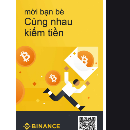
biệt từ bề mặt vải mềm mịn, khả năng
thoáng khí tuyệt vời cho đến độ đàn
hồi chuẩn xác của phần đệm nâng đỡ
cột sống.
Bên cạnh đó, việc lựa chọn các dòng
sản phẩm đạt chuẩn chất lượng quốc
tế còn giúp ngăn ngừa tình trạng kích
ứng da, hạn chế sự phát triển của vi
khuẩn và nấm mốc trong điều kiện
thời tiết nóng ẩm. Bạn có thể tìm hiểu
thêm các nghiên cứu khoa học về tác
động của giấc ngủ và môi trường
phòng ngủ đối với sức khỏe con
người tại Sleep Foundation (External
Link) để có cái nhìn toàn diện hơn.
2. Các tiêu chí vàng khi lựa chọn
chăn ga gối đệm cao cấp cho phòng
ngủ
Để sở hữu một bộ chăn ga gối đệm
cao cấp hoàn hảo cả về thẩm mỹ lẫn
công năng, người tiêu dùng cần cân
nhắc kỹ lưỡng các tiêu chí quan trọng