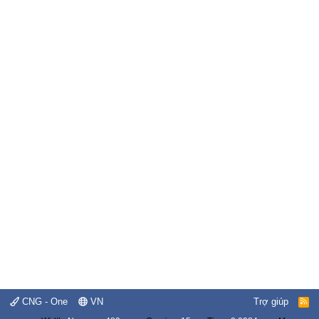
CNG - One
VN
Trợ giúp
R
S