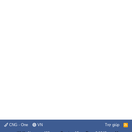
CNG - One
VN
Trợ giúp
R
S