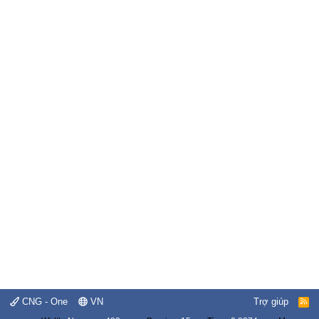
CNG - One
VN
Trợ giúp
R
S