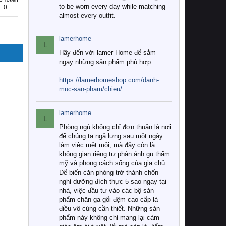
to be worn every day while matching
0
almost every outfit.
lamerhome
L
Hãy đến với lamer Home để sắm
ngay những sản phẩm phù hợp
https://lamerhomeshop.com/danh-
muc-san-pham/chieu/
lamerhome
L
Phòng ngủ không chỉ đơn thuần là nơi
để chúng ta ngả lưng sau một ngày
làm việc mệt mỏi, mà đây còn là
không gian riêng tư phản ánh gu thẩm
mỹ và phong cách sống của gia chủ.
Để biến căn phòng trở thành chốn
nghỉ dưỡng đích thực 5 sao ngay tại
nhà, việc đầu tư vào các bộ sản
phẩm chăn ga gối đệm cao cấp là
điều vô cùng cần thiết. Những sản
phẩm này không chỉ mang lại cảm