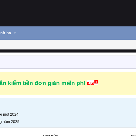
nh bạ
n kiếm tiền đơn giản miễn phí
i một 2024
g năm 2025
Lượt thích
VN