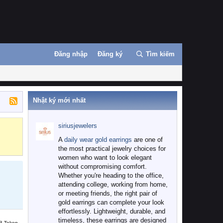
Đăng nhập
Đăng ký
Tìm kiếm
Nhật ký mới nhất
siriusjewelers
Binance
MEXC
A
daily wear gold earrings
are one of
the most practical jewelry choices for
women who want to look elegant
without compromising comfort.
Whether you're heading to the office,
attending college, working from home,
or meeting friends, the right pair of
gold earrings can complete your look
effortlessly. Lightweight, durable, and
timeless, these earrings are designed
B Token