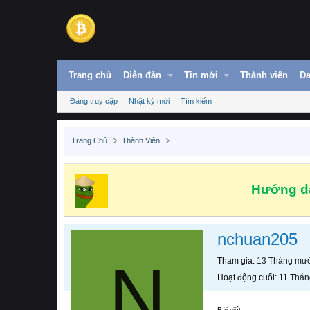
Trang chủ
Diễn đàn
Tin mới
Thành viên
Da
Đang truy cập
Nhật ký mới
Tìm kiếm
Trang Chủ
Thành Viên
Hướng dẫ
nchuan205
N
Tham gia
13 Tháng mườ
Hoạt động cuối
11 Thán
Bài viết