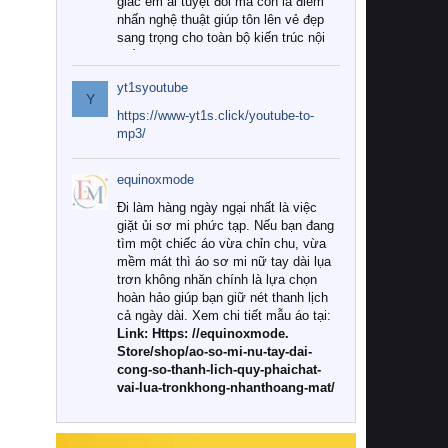
giác êm ái tuyệt đối mà còn là điểm
nhấn nghệ thuật giúp tôn lên vẻ đẹp
sang trọng cho toàn bộ kiến trúc nội
thất.
yt1syoutube
Tuy nhiên, giữa thị trường đa dạng
Y
với vô vàn thương hiệu và mẫu mã
https://www-yt1s.click/youtube-to-
như hiện nay, làm thế nào để chọn
mp3/
được những bộ chăn ga gối đệm cao
cấp thực sự chất lượng, phù hợp với
equinoxmode
khí hậu và nhu cầu sử dụng của gia
đình? Hãy cùng chúng tôi đi tìm lời
Đi làm hàng ngày ngại nhất là việc
giải đáp chi tiết qua bài viết dưới đây.
giặt ủi sơ mi phức tạp. Nếu bạn đang
tìm một chiếc áo vừa chỉn chu, vừa
1. Tại sao các gia đình hiện đại lại ưa
mềm mát thì áo sơ mi nữ tay dài lụa
chuộng chăn ga gối đệm cao cấp?
trơn không nhăn chính là lựa chọn
hoàn hảo giúp bạn giữ nét thanh lịch
Khác với các dòng sản phẩm thông
cả ngày dài. Xem chi tiết mẫu áo tại:
thường, những bộ chăn ga gối đệm
Link: Https: //equinoxmode.
cao cấp trải qua quy trình sản xuất
Store/shop/ao-so-mi-nu-tay-dai-
nghiêm ngặt từ khâu chọn lọc nguyên
cong-so-thanh-lich-quy-phaichat-
liệu tự nhiên đến công nghệ dệt
vai-lua-tronkhong-nhanthoang-mat/
nhuộm hiện đại không chứa hóa chất
độc hại. Khi sử dụng dòng sản phẩm
này, bạn sẽ cảm nhận rõ rệt sự khác