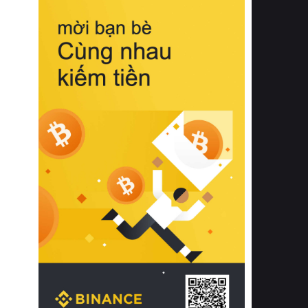
biệt từ bề mặt vải mềm mịn, khả năng
thoáng khí tuyệt vời cho đến độ đàn
hồi chuẩn xác của phần đệm nâng đỡ
cột sống.
Bên cạnh đó, việc lựa chọn các dòng
sản phẩm đạt chuẩn chất lượng quốc
tế còn giúp ngăn ngừa tình trạng kích
ứng da, hạn chế sự phát triển của vi
khuẩn và nấm mốc trong điều kiện
thời tiết nóng ẩm. Bạn có thể tìm hiểu
thêm các nghiên cứu khoa học về tác
động của giấc ngủ và môi trường
phòng ngủ đối với sức khỏe con
người tại Sleep Foundation (External
Link) để có cái nhìn toàn diện hơn.
2. Các tiêu chí vàng khi lựa chọn
chăn ga gối đệm cao cấp cho phòng
ngủ
Để sở hữu một bộ chăn ga gối đệm
cao cấp hoàn hảo cả về thẩm mỹ lẫn
công năng, người tiêu dùng cần cân
nhắc kỹ lưỡng các tiêu chí quan trọng