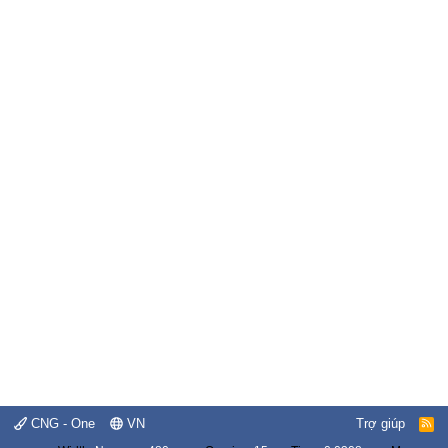
CNG - One
VN
Trợ giúp
R
S