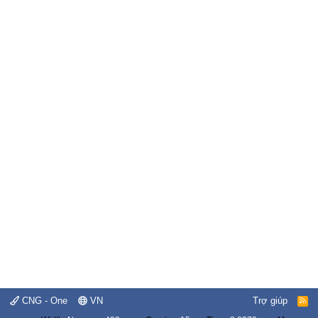
CNG - One
VN
Trợ giúp
R
S