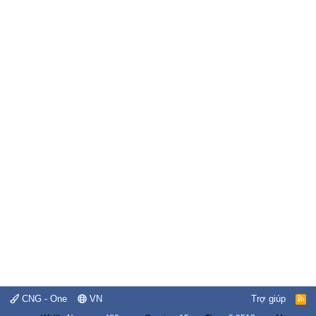
CNG - One
VN
Trợ giúp
R
S