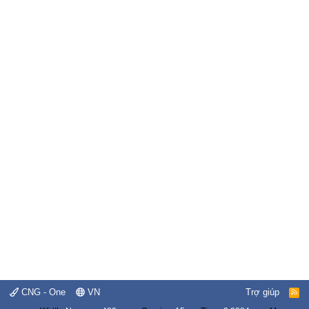
CNG - One
VN
Trợ giúp
R
S