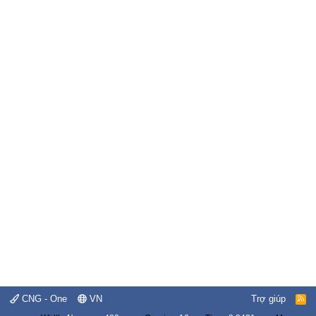
CNG - One
VN
Trợ giúp
R
S