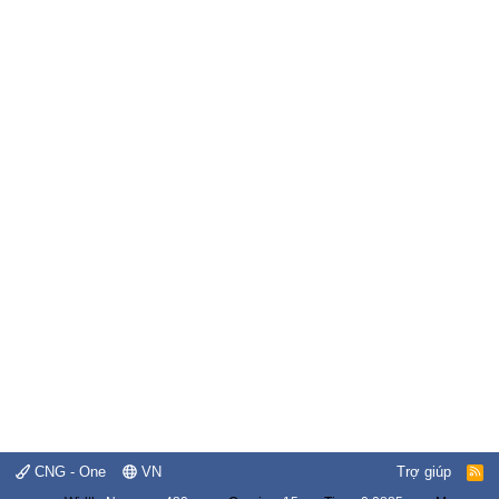
CNG - One
VN
Trợ giúp
R
S