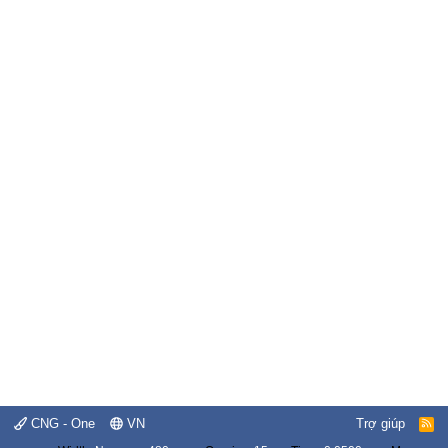
CNG - One
VN
Trợ giúp
R
S