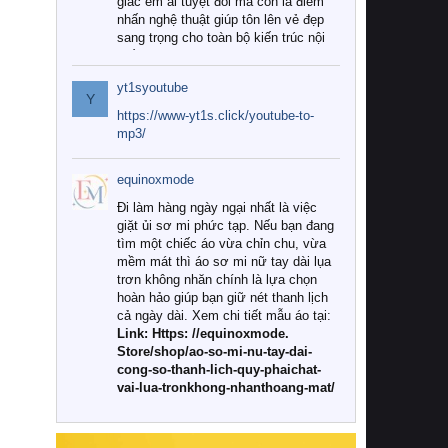
giác êm ái tuyệt đối mà còn là điểm
nhấn nghệ thuật giúp tôn lên vẻ đẹp
sang trọng cho toàn bộ kiến trúc nội
thất.
yt1syoutube
Tuy nhiên, giữa thị trường đa dạng
Y
với vô vàn thương hiệu và mẫu mã
https://www-yt1s.click/youtube-to-
như hiện nay, làm thế nào để chọn
mp3/
được những bộ chăn ga gối đệm cao
cấp thực sự chất lượng, phù hợp với
equinoxmode
khí hậu và nhu cầu sử dụng của gia
đình? Hãy cùng chúng tôi đi tìm lời
Đi làm hàng ngày ngại nhất là việc
giải đáp chi tiết qua bài viết dưới đây.
giặt ủi sơ mi phức tạp. Nếu bạn đang
tìm một chiếc áo vừa chỉn chu, vừa
1. Tại sao các gia đình hiện đại lại ưa
mềm mát thì áo sơ mi nữ tay dài lụa
chuộng chăn ga gối đệm cao cấp?
trơn không nhăn chính là lựa chọn
hoàn hảo giúp bạn giữ nét thanh lịch
Khác với các dòng sản phẩm thông
cả ngày dài. Xem chi tiết mẫu áo tại:
thường, những bộ chăn ga gối đệm
Link: Https: //equinoxmode.
cao cấp trải qua quy trình sản xuất
Store/shop/ao-so-mi-nu-tay-dai-
nghiêm ngặt từ khâu chọn lọc nguyên
cong-so-thanh-lich-quy-phaichat-
liệu tự nhiên đến công nghệ dệt
vai-lua-tronkhong-nhanthoang-mat/
nhuộm hiện đại không chứa hóa chất
độc hại. Khi sử dụng dòng sản phẩm
này, bạn sẽ cảm nhận rõ rệt sự khác