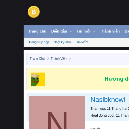
Trang chủ
Diễn đàn
Tin mới
Thành viên
Da
Đang truy cập
Nhật ký mới
Tìm kiếm
Trang Chủ
Thành Viên
Hướng dẫ
Nasibknowl
N
Tham gia
11 Tháng hai
Hoạt động cuối
11 Thán
Bài viết