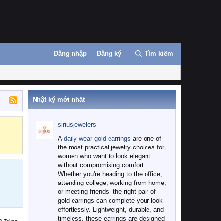
Đăng nhập
Đăng ký
Tìm kiếm
Nhật ký mới nhất
siriusjewelers
Binance
MEXC
A
daily wear gold earrings
are one of
the most practical jewelry choices for
women who want to look elegant
without compromising comfort.
Whether you're heading to the office,
attending college, working from home,
or meeting friends, the right pair of
gold earrings can complete your look
effortlessly. Lightweight, durable, and
timeless, these earrings are designed
B Token