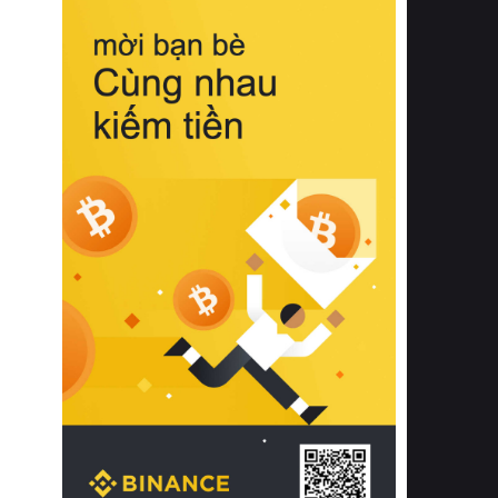
biệt từ bề mặt vải mềm mịn, khả năng
thoáng khí tuyệt vời cho đến độ đàn
hồi chuẩn xác của phần đệm nâng đỡ
cột sống.
Bên cạnh đó, việc lựa chọn các dòng
sản phẩm đạt chuẩn chất lượng quốc
tế còn giúp ngăn ngừa tình trạng kích
ứng da, hạn chế sự phát triển của vi
khuẩn và nấm mốc trong điều kiện
thời tiết nóng ẩm. Bạn có thể tìm hiểu
thêm các nghiên cứu khoa học về tác
động của giấc ngủ và môi trường
phòng ngủ đối với sức khỏe con
người tại Sleep Foundation (External
Link) để có cái nhìn toàn diện hơn.
2. Các tiêu chí vàng khi lựa chọn
chăn ga gối đệm cao cấp cho phòng
ngủ
Để sở hữu một bộ chăn ga gối đệm
cao cấp hoàn hảo cả về thẩm mỹ lẫn
công năng, người tiêu dùng cần cân
nhắc kỹ lưỡng các tiêu chí quan trọng