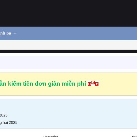
nh bạ
n kiếm tiền đơn giản miễn phí
 2025
g hai 2025
Lượt thích
VN