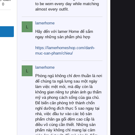
to be worn every day while matching
0
almost every outfit.
lamerhome
L
Hãy đến với lamer Home để sắm
ngay những sản phẩm phù hợp
https://lamerhomeshop.com/danh-
muc-san-pham/chieu/
lamerhome
L
Phòng ngủ không chỉ đơn thuần là nơi
để chúng ta ngả lưng sau một ngày
làm việc mệt mỏi, mà đây còn là
không gian riêng tư phản ánh gu thẩm
mỹ và phong cách sống của gia chủ.
Để biến căn phòng trở thành chốn
nghỉ dưỡng đích thực 5 sao ngay tại
nhà, việc đầu tư vào các bộ sản
phẩm chăn ga gối đệm cao cấp là
điều vô cùng cần thiết. Những sản
phẩm này không chỉ mang lại cảm