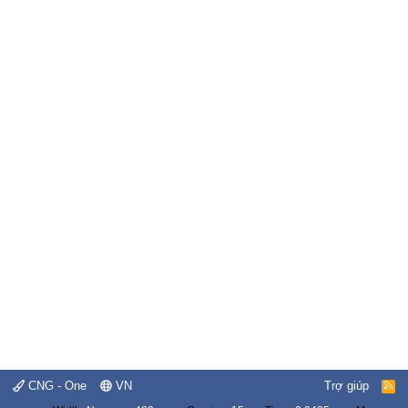
CNG - One
VN
Trợ giúp
R
S