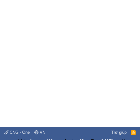
CNG - One
VN
Trợ giúp
R
S