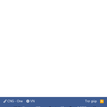
CNG - One
VN
Trợ giúp
R
S