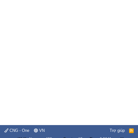
CNG - One
VN
Trợ giúp
R
S