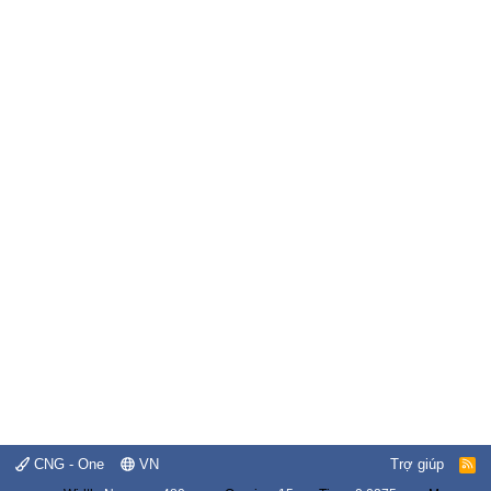
CNG - One
VN
Trợ giúp
R
S