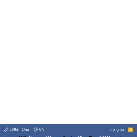
CNG - One
VN
Trợ giúp
R
S