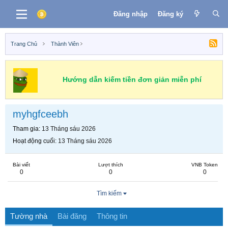
Đăng nhập
Đăng ký
Trang Chủ
Thành Viên
Hướng dẫn kiếm tiền đơn giản miễn phí
myhgfceebh
Tham gia
13 Tháng sáu 2026
Hoạt động cuối
13 Tháng sáu 2026
Bài viết
Lượt thích
VNB Token
0
0
0
Tìm kiếm
Tường nhà
Bài đăng
Thông tin