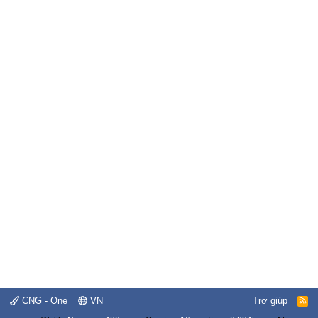
CNG - One
VN
Trợ giúp
R
S