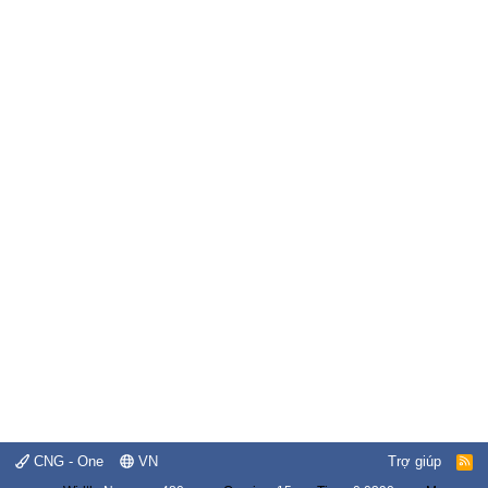
CNG - One
VN
Trợ giúp
R
S