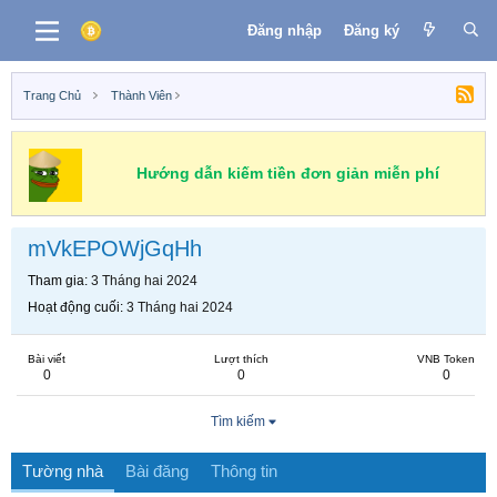
Đăng nhập
Đăng ký
Trang Chủ
Thành Viên
Hướng dẫn kiếm tiền đơn giản miễn phí
mVkEPOWjGqHh
Tham gia
3 Tháng hai 2024
Hoạt động cuối
3 Tháng hai 2024
Bài viết
Lượt thích
VNB Token
0
0
0
Tìm kiếm
Tường nhà
Bài đăng
Thông tin