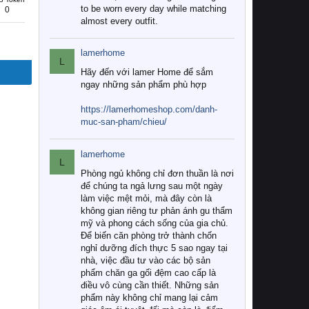
to be worn every day while matching
0
almost every outfit.
lamerhome
L
Hãy đến với lamer Home để sắm
ngay những sản phẩm phù hợp
https://lamerhomeshop.com/danh-
muc-san-pham/chieu/
lamerhome
L
Phòng ngủ không chỉ đơn thuần là nơi
để chúng ta ngả lưng sau một ngày
làm việc mệt mỏi, mà đây còn là
không gian riêng tư phản ánh gu thẩm
mỹ và phong cách sống của gia chủ.
Để biến căn phòng trở thành chốn
nghỉ dưỡng đích thực 5 sao ngay tại
nhà, việc đầu tư vào các bộ sản
phẩm chăn ga gối đệm cao cấp là
điều vô cùng cần thiết. Những sản
phẩm này không chỉ mang lại cảm