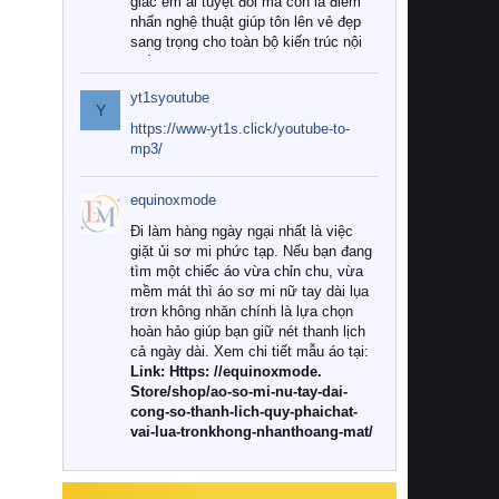
giác êm ái tuyệt đối mà còn là điểm
nhấn nghệ thuật giúp tôn lên vẻ đẹp
sang trọng cho toàn bộ kiến trúc nội
thất.
yt1syoutube
Tuy nhiên, giữa thị trường đa dạng
Y
với vô vàn thương hiệu và mẫu mã
https://www-yt1s.click/youtube-to-
như hiện nay, làm thế nào để chọn
mp3/
được những bộ chăn ga gối đệm cao
cấp thực sự chất lượng, phù hợp với
equinoxmode
khí hậu và nhu cầu sử dụng của gia
đình? Hãy cùng chúng tôi đi tìm lời
Đi làm hàng ngày ngại nhất là việc
giải đáp chi tiết qua bài viết dưới đây.
giặt ủi sơ mi phức tạp. Nếu bạn đang
tìm một chiếc áo vừa chỉn chu, vừa
1. Tại sao các gia đình hiện đại lại ưa
mềm mát thì áo sơ mi nữ tay dài lụa
chuộng chăn ga gối đệm cao cấp?
trơn không nhăn chính là lựa chọn
hoàn hảo giúp bạn giữ nét thanh lịch
Khác với các dòng sản phẩm thông
cả ngày dài. Xem chi tiết mẫu áo tại:
thường, những bộ chăn ga gối đệm
Link: Https: //equinoxmode.
cao cấp trải qua quy trình sản xuất
Store/shop/ao-so-mi-nu-tay-dai-
nghiêm ngặt từ khâu chọn lọc nguyên
cong-so-thanh-lich-quy-phaichat-
liệu tự nhiên đến công nghệ dệt
vai-lua-tronkhong-nhanthoang-mat/
nhuộm hiện đại không chứa hóa chất
độc hại. Khi sử dụng dòng sản phẩm
này, bạn sẽ cảm nhận rõ rệt sự khác