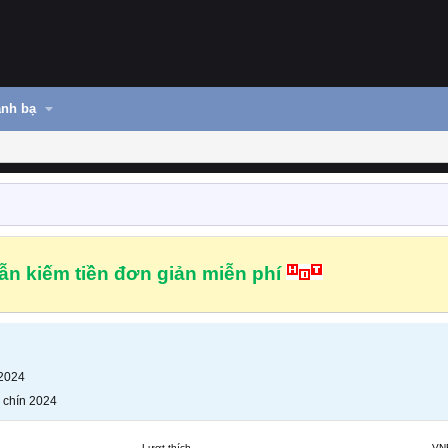
nh bạ
n kiếm tiền đơn giản miễn phí
 2024
 chín 2024
Lượt thích
VN