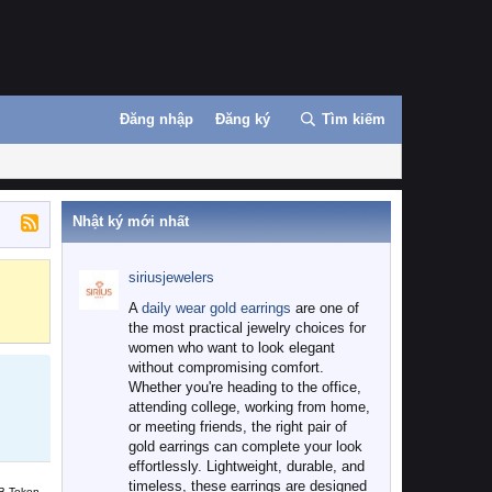
Đăng nhập
Đăng ký
Tìm kiếm
Nhật ký mới nhất
siriusjewelers
Binance
MEXC
A
daily wear gold earrings
are one of
the most practical jewelry choices for
women who want to look elegant
without compromising comfort.
Whether you're heading to the office,
attending college, working from home,
or meeting friends, the right pair of
gold earrings can complete your look
effortlessly. Lightweight, durable, and
timeless, these earrings are designed
B Token