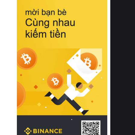
biệt từ bề mặt vải mềm mịn, khả năng
thoáng khí tuyệt vời cho đến độ đàn
hồi chuẩn xác của phần đệm nâng đỡ
cột sống.
Bên cạnh đó, việc lựa chọn các dòng
sản phẩm đạt chuẩn chất lượng quốc
tế còn giúp ngăn ngừa tình trạng kích
ứng da, hạn chế sự phát triển của vi
khuẩn và nấm mốc trong điều kiện
thời tiết nóng ẩm. Bạn có thể tìm hiểu
thêm các nghiên cứu khoa học về tác
động của giấc ngủ và môi trường
phòng ngủ đối với sức khỏe con
người tại Sleep Foundation (External
Link) để có cái nhìn toàn diện hơn.
2. Các tiêu chí vàng khi lựa chọn
chăn ga gối đệm cao cấp cho phòng
ngủ
Để sở hữu một bộ chăn ga gối đệm
cao cấp hoàn hảo cả về thẩm mỹ lẫn
công năng, người tiêu dùng cần cân
nhắc kỹ lưỡng các tiêu chí quan trọng