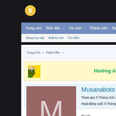
Trang chủ
Diễn đàn
Tin mới
Thành viên
Da
Đang truy cập
Nhật ký mới
Tìm kiếm
Trang Chủ
Thành Viên
Hướng dẫ
Musanaboto
M
Tham gia
9 Tháng chín
Hoạt động cuối
9 Tháng
Bài viết