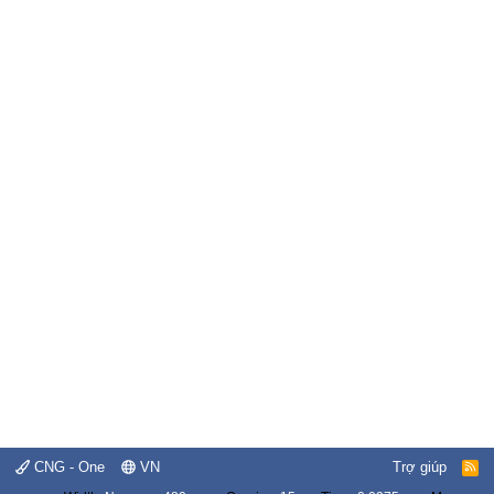
CNG - One
VN
Trợ giúp
R
S