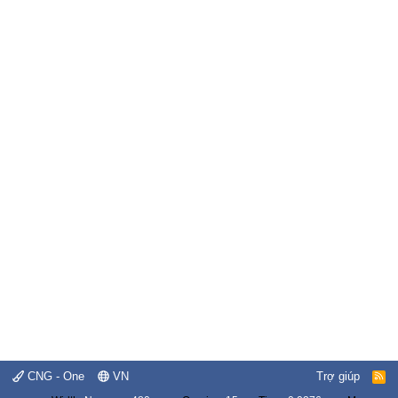
CNG - One
VN
Trợ giúp
R
S