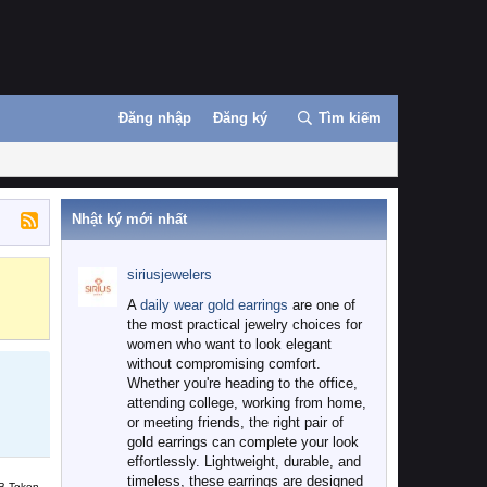
Đăng nhập
Đăng ký
Tìm kiếm
Nhật ký mới nhất
siriusjewelers
Binance
MEXC
A
daily wear gold earrings
are one of
the most practical jewelry choices for
women who want to look elegant
without compromising comfort.
Whether you're heading to the office,
attending college, working from home,
or meeting friends, the right pair of
gold earrings can complete your look
effortlessly. Lightweight, durable, and
timeless, these earrings are designed
B Token