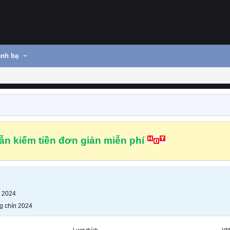
nh bạ
n kiếm tiền đơn giản miễn phí
n 2024
g chín 2024
Lượt thích
VN