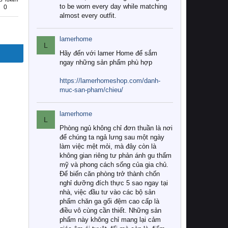
to be worn every day while matching
0
almost every outfit.
lamerhome
L
Hãy đến với lamer Home để sắm
ngay những sản phẩm phù hợp
https://lamerhomeshop.com/danh-
muc-san-pham/chieu/
lamerhome
L
Phòng ngủ không chỉ đơn thuần là nơi
để chúng ta ngả lưng sau một ngày
làm việc mệt mỏi, mà đây còn là
không gian riêng tư phản ánh gu thẩm
mỹ và phong cách sống của gia chủ.
Để biến căn phòng trở thành chốn
nghỉ dưỡng đích thực 5 sao ngay tại
nhà, việc đầu tư vào các bộ sản
phẩm chăn ga gối đệm cao cấp là
điều vô cùng cần thiết. Những sản
phẩm này không chỉ mang lại cảm