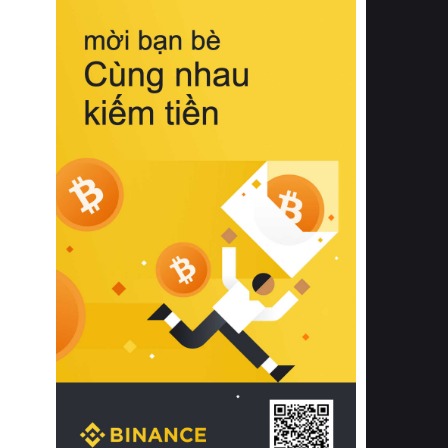
biệt từ bề mặt vải mềm mịn, khả năng
thoáng khí tuyệt vời cho đến độ đàn
hồi chuẩn xác của phần đệm nâng đỡ
cột sống.
Bên cạnh đó, việc lựa chọn các dòng
sản phẩm đạt chuẩn chất lượng quốc
tế còn giúp ngăn ngừa tình trạng kích
ứng da, hạn chế sự phát triển của vi
khuẩn và nấm mốc trong điều kiện
thời tiết nóng ẩm. Bạn có thể tìm hiểu
thêm các nghiên cứu khoa học về tác
động của giấc ngủ và môi trường
phòng ngủ đối với sức khỏe con
người tại Sleep Foundation (External
Link) để có cái nhìn toàn diện hơn.
2. Các tiêu chí vàng khi lựa chọn
chăn ga gối đệm cao cấp cho phòng
ngủ
Để sở hữu một bộ chăn ga gối đệm
cao cấp hoàn hảo cả về thẩm mỹ lẫn
công năng, người tiêu dùng cần cân
nhắc kỹ lưỡng các tiêu chí quan trọng