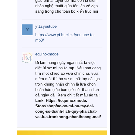
giác êm ái tuyệt đối mà còn là điểm
nhấn nghệ thuật giúp tôn lên vẻ đẹp
sang trọng cho toàn bộ kiến trúc nội
thất.
yt1syoutube
Tuy nhiên, giữa thị trường đa dạng
Y
với vô vàn thương hiệu và mẫu mã
https://www-yt1s.click/youtube-to-
như hiện nay, làm thế nào để chọn
mp3/
được những bộ chăn ga gối đệm cao
cấp thực sự chất lượng, phù hợp với
equinoxmode
khí hậu và nhu cầu sử dụng của gia
đình? Hãy cùng chúng tôi đi tìm lời
Đi làm hàng ngày ngại nhất là việc
giải đáp chi tiết qua bài viết dưới đây.
giặt ủi sơ mi phức tạp. Nếu bạn đang
tìm một chiếc áo vừa chỉn chu, vừa
1. Tại sao các gia đình hiện đại lại ưa
mềm mát thì áo sơ mi nữ tay dài lụa
chuộng chăn ga gối đệm cao cấp?
trơn không nhăn chính là lựa chọn
hoàn hảo giúp bạn giữ nét thanh lịch
Khác với các dòng sản phẩm thông
cả ngày dài. Xem chi tiết mẫu áo tại:
thường, những bộ chăn ga gối đệm
Link: Https: //equinoxmode.
cao cấp trải qua quy trình sản xuất
Store/shop/ao-so-mi-nu-tay-dai-
nghiêm ngặt từ khâu chọn lọc nguyên
cong-so-thanh-lich-quy-phaichat-
liệu tự nhiên đến công nghệ dệt
vai-lua-tronkhong-nhanthoang-mat/
nhuộm hiện đại không chứa hóa chất
độc hại. Khi sử dụng dòng sản phẩm
này, bạn sẽ cảm nhận rõ rệt sự khác