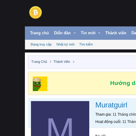
Trang chủ
Diễn đàn
Tin mới
Thành viên
Da
Đang truy cập
Nhật ký mới
Tìm kiếm
Trang Chủ
Thành Viên
Hướng dẫ
Muratguirl
M
Tham gia
11 Tháng chí
Hoạt động cuối
11 Thán
Bài viết